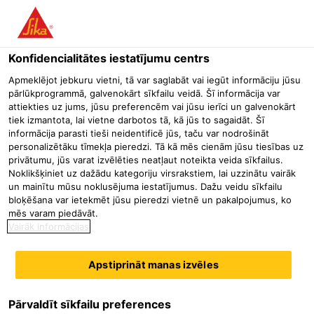
Menu
Konfidencialitātes iestatījumu centrs
Būvniecība
Tilti un pārvadi
Stiegrotas un iepriekšēji sasprie
Apmeklējot jebkuru vietni, tā var saglabāt vai iegūt informāciju jūsu
pārlūkprogrammā, galvenokārt sīkfailu veidā. Šī informācija var
Sika AnchorFix®-2
attiekties uz jums, jūsu preferencēm vai jūsu ierīci un galvenokārt
tiek izmantota, lai vietne darbotos tā, kā jūs to sagaidāt. Šī
Enkurošanas līmviela vidējām un augstām slodzēm
informācija parasti tieši neidentificē jūs, taču var nodrošināt
personalizētāku tīmekļa pieredzi. Tā kā mēs cienām jūsu tiesības uz
privātumu, jūs varat izvēlēties neatļaut noteikta veida sīkfailus.
Šķīdinātājus un stirolu nesaturoša, epoksīdsveķu-akrilātu
Noklikšķiniet uz dažādu kategoriju virsrakstiem, lai uzzinātu vairāk
bāzes divkomponentu enkurošanas līmviela.
un mainītu mūsu noklusējuma iestatījumus. Dažu veidu sīkfailu
bloķēšana var ietekmēt jūsu pieredzi vietnē un pakalpojumus, ko
mēs varam piedāvāt.
Ātri cietējoša
Vairāk informācijas
Var izmantot standarta šuvju pistoles
Augsta slodzes izturība
Apstiprināt manas izvēles
Materiāla apraksts
Parādīt visus dokumentus
Pārvaldīt sīkfailu preferences