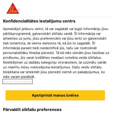
Menu
Konfidencialitātes iestatījumu centrs
Būvniecība
Sliežu elastīgā nostiprināšana / Palējumi
Polimēr
Apmeklējot jebkuru vietni, tā var saglabāt vai iegūt informāciju jūsu
pārlūkprogrammā, galvenokārt sīkfailu veidā. Šī informācija var
Sika® Icosit® KC 220/60 TX
attiekties uz jums, jūsu preferencēm vai jūsu ierīci un galvenokārt
tiek izmantota, lai vietne darbotos tā, kā jūs to sagaidāt. Šī
informācija parasti tieši neidentificē jūs, taču var nodrošināt
personalizētāku tīmekļa pieredzi. Tā kā mēs cienām jūsu tiesības uz
Divkomponentu epoksīdu sveķu bāzes auksti cietējošs
privātumu, jūs varat izvēlēties neatļaut noteikta veida sīkfailus.
Noklikšķiniet uz dažādu kategoriju virsrakstiem, lai uzzinātu vairāk
materiāls
un mainītu mūsu noklusējuma iestatījumus. Dažu veidu sīkfailu
bloķēšana var ietekmēt jūsu pieredzi vietnē un pakalpojumus, ko
Laba saķere ar betona un tērauda pamatnēm
mēs varam piedāvāt.
Augstas mehāniskās īpašības
Vairāk informācijas
Maisījumā ar smiltīm var izmantot epoksīdu remontjavas un
izlīdzinošās javas pagatavošanai
Apstiprināt manas izvēles
Izmanto DB AG (Vācijas dzelzceļš) un vairākas citas Eiropas
dzelzceļa kompānijas
Pārvaldīt sīkfailu preferences