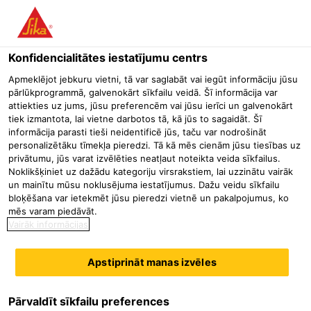
Menu
Konfidencialitātes iestatījumu centrs
Būvniecība
Produkti mazumtirdzniecībai
Šuvju hermētiķi
S
Apmeklējot jebkuru vietni, tā var saglabāt vai iegūt informāciju jūsu
pārlūkprogrammā, galvenokārt sīkfailu veidā. Šī informācija var
Sikaflex® PRO-3 Purform®
attiekties uz jums, jūsu preferencēm vai jūsu ierīci un galvenokārt
tiek izmantota, lai vietne darbotos tā, kā jūs to sagaidāt. Šī
Poliuretāna hermētiķis grīdu šuvēm un izmantošanai civilajā
informācija parasti tieši neidentificē jūs, taču var nodrošināt
būvniecībā
personalizētāku tīmekļa pieredzi. Tā kā mēs cienām jūsu tiesības uz
privātumu, jūs varat izvēlēties neatļaut noteikta veida sīkfailus.
Noklikšķiniet uz dažādu kategoriju virsrakstiem, lai uzzinātu vairāk
un mainītu mūsu noklusējuma iestatījumus. Dažu veidu sīkfailu
bloķēšana var ietekmēt jūsu pieredzi vietnē un pakalpojumus, ko
mēs varam piedāvāt.
Vairāk informācijas
Apstiprināt manas izvēles
Pārvaldīt sīkfailu preferences