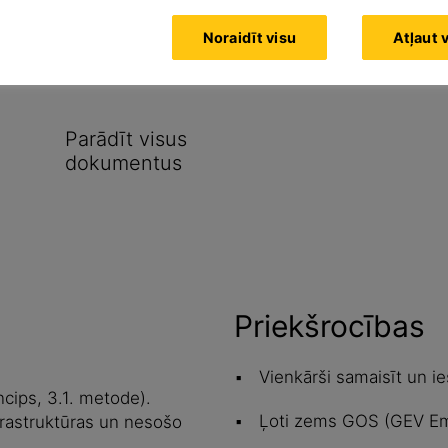
Noraidīt visu
Atļaut 
m
Parādīt visus
dokumentus
Priekšrocības
Vienkārši samaisīt un ie
cips, 3.1. metode).
Ļoti zems GOS (GEV E
frastruktūras un nesošo