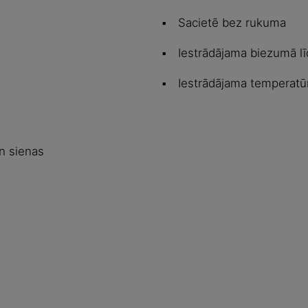
Sacietē bez rukuma
Iestrādājama biezumā l
Iestrādājama temperatūr
n sienas