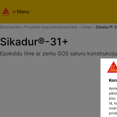
Menu
Pārskats
Produkta detaļas
Izmantošanas veids
Dokum
Būvniecība
Produkti mazumtirdzniecībai
Līmes
Sikadur®-3
Sikadur®-31+
Epoksīdu līme ar zemu GOS saturu konstrukcij
Konf
Apmek
pārlū
jūsu 
tā, k
nodr
privā