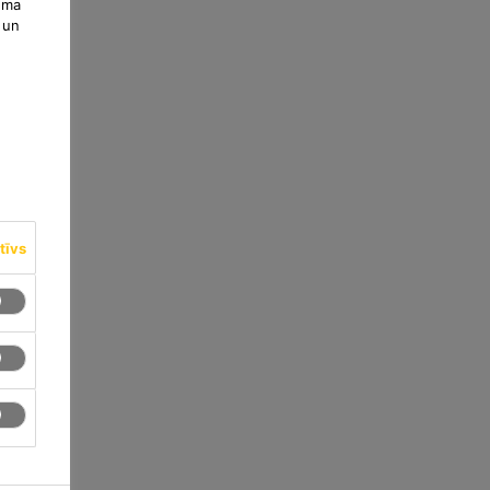
uma
 un
tīvs