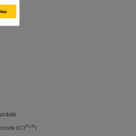
visu
strādāt
PLUS
micode EC1
)