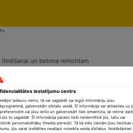
enti
Konfidencialitātes iestatījumu centrs
1+
u līmēšanai un betona remontam
idencialitātes iestatījumu centrs
lējot jebkuru vietni, tā var saglabāt vai iegūt informāciju jūsu
kprogrammā, galvenokārt sīkfailu veidā. Šī informācija var attiekties uz 
preferencēm vai jūsu ierīci un galvenokārt tiek izmantota, lai vietne dar
ā jūs to sagaidāt. Šī informācija parasti tieši neidentificē jūs, taču var
ošināt personalizētāku tīmekļa pieredzi. Tā kā mēs cienām jūsu tiesības 
tumu, jūs varat izvēlēties neatļaut noteikta veida sīkfailus. Noklikšķiniet