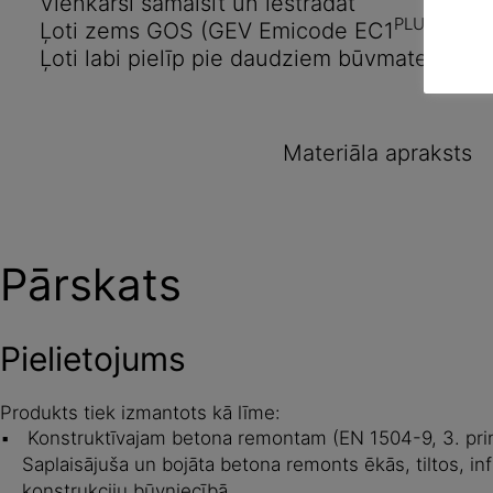
Vienkārši samaisīt un iestrādāt
PLUS
Ļoti zems GOS (GEV Emicode EC1
)
Ļoti labi pielīp pie daudziem būvmateriālie
Materiāla apraksts
Pārskats
Pielietojums
Produkts tiek izmantots kā līme:
Konstruktīvajam betona remontam (EN 1504-9, 3. prin
Saplaisājuša un bojāta betona remonts ēkās, tiltos, in
konstrukciju būvniecībā