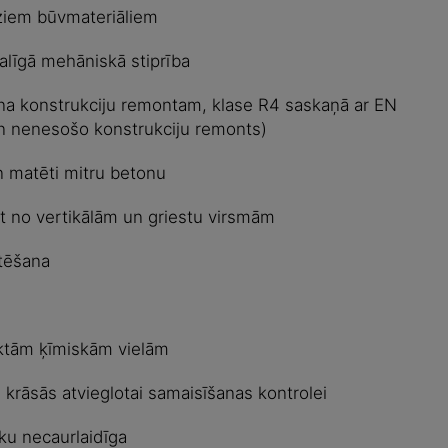
dziem būvmateriāliem
alīgā mehāniskā stiprība
a konstrukciju remontam, klase R4 saskaņā ar EN
 nenesošo konstrukciju remonts)
 matēti mitru betonu
t no vertikālām un griestu virsmām
tēšana
iktām ķīmiskām vielām
 krāsās atvieglotai samaisīšanas kontrolei
ku necaurlaidīga