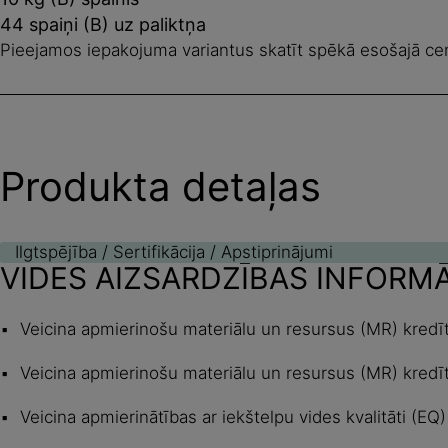
44 spaiņi (B) uz paliktņa
Pieejamos iepakojuma variantus skatīt spēkā esošajā ce
Produkta detaļas
Ilgtspējība / Sertifikācija / Apstiprinājumi
VIDES AIZSARDZĪBAS INFORM
Veicina apmierinošu materiālu un resursus (MR) kredī
Veicina apmierinošu materiālu un resursus (MR) kredī
Veicina apmierinātības ar iekštelpu vides kvalitāti (E