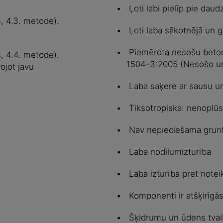
Ļoti labi pielīp pie dau
s, 4.3. metode).
Ļoti laba sākotnējā un g
Piemērota nesošu beton
s, 4.4. metode).
1504-3:2005 (Nesošo un
ojot javu
Laba saķere ar sausu un
Tiksotropiska: nenoplūs
Nav nepieciešama grun
Laba nodilumizturība
Laba izturība pret note
Komponenti ir atšķirīgās
Šķidrumu un ūdens tvai