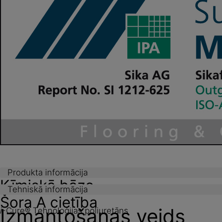
Produkta informācija
Ķīmiskā bāze
Tehniskā informācija
Šora A cietība
Izmantošanas veids
i
-Cure® Tehnoloģijas poliuretāns