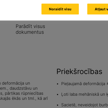
Noraidīt visu
Atļaut 
Parādīt visus
dokumentus
Priekšrocības
u deformācija un
Pieļaujamā deformācija
iem., daudzstāvu un
s, pārtikas rūpniecības
Ļoti laba mehāniskā un ķ
ajās ēkās un tml., kā arī
Sacietē, neveidojot burb