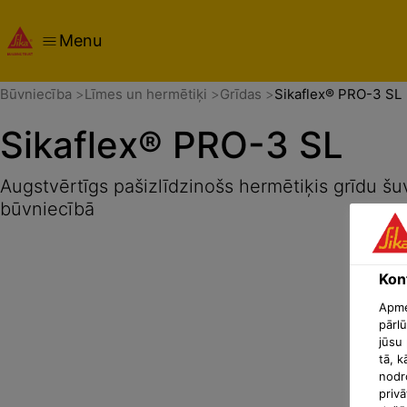
Menu
Pārskats
Produkta detaļas
Izmantošanas veids
Dokum
Būvniecība
Līmes un hermētiķi
Grīdas
Sikaflex® PRO-3 SL
Sikaflex® PRO-3 SL
Augstvērtīgs pašizlīdzinošs hermētiķis grīdu 
būvniecībā
Konf
Apmek
pārlū
jūsu 
tā, k
nodr
privā