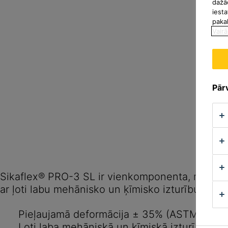
dažā
iesta
paka
Vairā
Pārv
Sikaflex® PRO-3 SL ir vienkomponenta, mitrumā
ar ļoti labu mehānisko un ķīmisko izturību.
Pieļaujamā deformācija ± 35% (ASTM C 719
Ļoti laba mehāniskā un ķīmiskā izturība