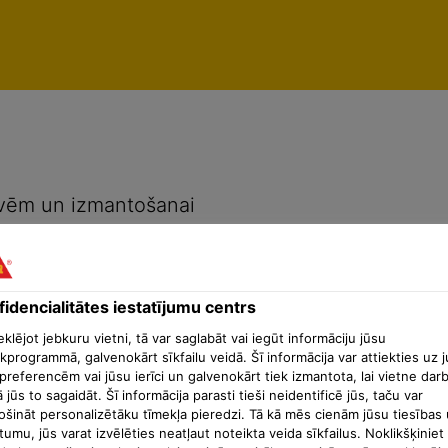
enti
Konfidencialitātes iestatījumu centrs
šuvēm un izmantošanai
idencialitātes iestatījumu centrs
lējot jebkuru vietni, tā var saglabāt vai iegūt informāciju jūsu
kprogrammā, galvenokārt sīkfailu veidā. Šī informācija var attiekties uz 
preferencēm vai jūsu ierīci un galvenokārt tiek izmantota, lai vietne dar
ā jūs to sagaidāt. Šī informācija parasti tieši neidentificē jūs, taču var
ošināt personalizētāku tīmekļa pieredzi. Tā kā mēs cienām jūsu tiesības 
tumu, jūs varat izvēlēties neatļaut noteikta veida sīkfailus. Noklikšķiniet