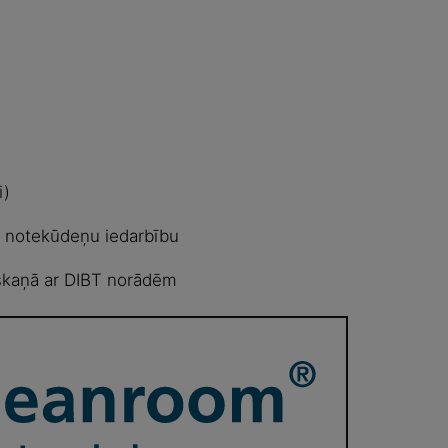
i)
t notekūdeņu iedarbību
askaņā ar DIBT norādēm