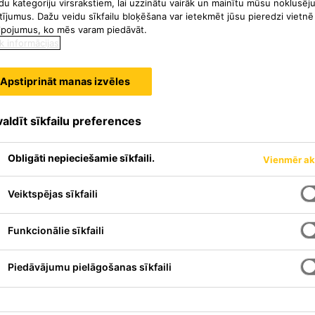
du kategoriju virsrakstiem, lai uzzinātu vairāk un mainītu mūsu noklusēj
tījumus. Dažu veidu sīkfailu bloķēšana var ietekmēt jūsu pieredzi vietnē
lpojumus, ko mēs varam piedāvāt.
k informācijas
Apstiprināt manas izvēles
aldīt sīkfailu preferences
Obligāti nepieciešamie sīkfaili.
Vienmēr ak
Veiktspējas sīkfaili
Funkcionālie sīkfaili
 sacietējošs elastīgs hemētiķis
Piedāvājumu pielāgošanas sīkfaili
)