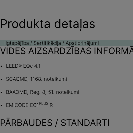
Produkta detaļas
Ilgtspējība / Sertifikācija / Apstiprinājumi
VIDES AIZSARDZĪBAS INFORM
LEED® EQc 4.1
SCAQMD, 1168. noteikumi
BAAQMD, Reg. 8, 51. noteikumi
PLUS
EMICODE EC1
R
PĀRBAUDES / STANDARTI