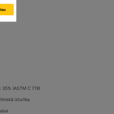
visu
 ± 35% (ASTM C 719)
īmiskā izturība
uļus