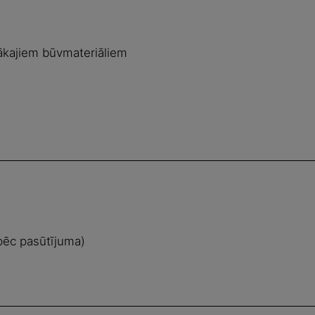
ītākajiem būvmateriāliem
pēc pasūtījuma)