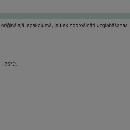
riģinālajā iepakojumā, ja tiek nodrošināti uzglabāšanas
n +25°C.