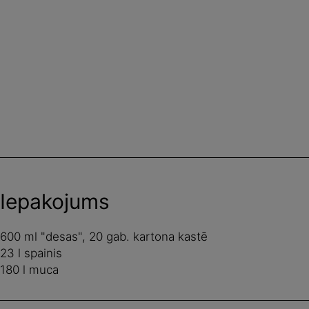
Iepakojums
600 ml "desas", 20 gab. kartona kastē
23 l spainis
180 l muca