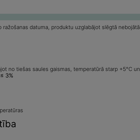
ražošanas datuma, produktu uzglabājot slēgtā nebojātā o
jot no tiešas saules gaismas, temperatūrā starp +5°C u
 ≤ 3%
mperatūras
tība