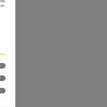
uma
 un
tīvs