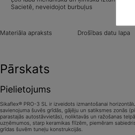
Sacietē, neveidojot burbuļus
Materiāla apraksts
Drošības datu lapa
Pārskats
Pielietojums
Sikaflex® PRO-3 SL ir izveidots izmantošanai horizontāl
savienojuma šuvēs grīdās, gājēju un satiksmes zonās (p
parastajās autostāvvietās), noliktavās un ražošanas telpā
uzņēmumos, starp keramikas flīzēm, piemēram sabiedrisk
grīdas šuvēm tuneļu konstrukcijās.