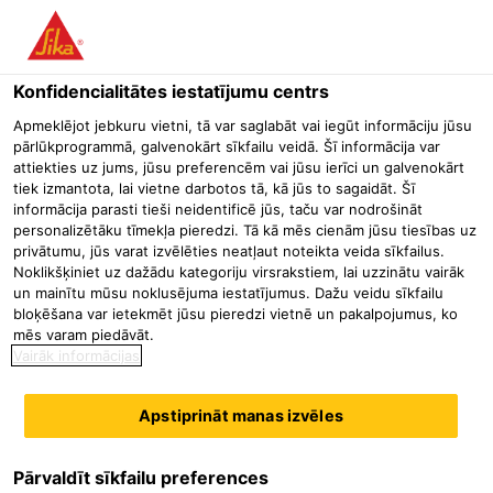
Menu
Konfidencialitātes iestatījumu centrs
Būvniecība
Konstrukciju pastiprināšana
Oglekļa šķiedru sist
Apmeklējot jebkuru vietni, tā var saglabāt vai iegūt informāciju jūsu
pārlūkprogrammā, galvenokārt sīkfailu veidā. Šī informācija var
Sikadur®-30
attiekties uz jums, jūsu preferencēm vai jūsu ierīci un galvenokārt
tiek izmantota, lai vietne darbotos tā, kā jūs to sagaidāt. Šī
Tiksotropiska epoksīdu līmviela konstrukciju pastiprināšanai
informācija parasti tieši neidentificē jūs, taču var nodrošināt
personalizētāku tīmekļa pieredzi. Tā kā mēs cienām jūsu tiesības uz
privātumu, jūs varat izvēlēties neatļaut noteikta veida sīkfailus.
Sikadur®-30 ir tiksotropiska divkomponentu konstruktīvā
Noklikšķiniet uz dažādu kategoriju virsrakstiem, lai uzzinātu vairāk
līme, kas veidota no epoksīdu sveķu un speciālu pildvielu
un mainītu mūsu noklusējuma iestatījumus. Dažu veidu sīkfailu
bloķēšana var ietekmēt jūsu pieredzi vietnē un pakalpojumus, ko
kombinācijas, un kas paredzēta iestrādei temperatūrās no
mēs varam piedāvāt.
+8°C līdz +35°C.
Vairāk informācijas
Sikadur®-30 piemīt sekojošas priekšrocības:
Apstiprināt manas izvēles
Vienkārša samaisīšana un iestrāde
Nav nepieciešama gruntēšana
Pārvaldīt sīkfailu preferences