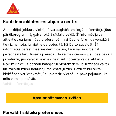
Menu
Konfidencialitātes iestatījumu centrs
Būvniecība
Konstrukciju pastiprināšana
Konstruktīvās līmes
Apmeklējot jebkuru vietni, tā var saglabāt vai iegūt informāciju jūsu
pārlūkprogrammā, galvenokārt sīkfailu veidā. Šī informācija var
Sikadur®-4 Normal
attiekties uz jums, jūsu preferencēm vai jūsu ierīci un galvenokārt
tiek izmantota, lai vietne darbotos tā, kā jūs to sagaidāt. Šī
2-komponentu epoksīdsveķu java ar speciālām pildvielām
informācija parasti tieši neidentificē jūs, taču var nodrošināt
personalizētāku tīmekļa pieredzi. Tā kā mēs cienām jūsu tiesības uz
privātumu, jūs varat izvēlēties neatļaut noteikta veida sīkfailus.
Sikadur®-4 Normal ir mitrumizturīga, tiksotropiska,
Noklikšķiniet uz dažādu kategoriju virsrakstiem, lai uzzinātu vairāk
konstruktīva divkomponentu līme un remontjava, veidota no
un mainītu mūsu noklusējuma iestatījumus. Dažu veidu sīkfailu
bloķēšana var ietekmēt jūsu pieredzi vietnē un pakalpojumus, ko
epoksīdsveķu un speciālu pildvielu kombinācijas, kas
mēs varam piedāvāt.
paredzēta iestrādei temperatūrā no +8°C līdz +30°C.
Vairāk informācijas
viegli samaisāma un iestrādājama
Apstiprināt manas izvēles
ļoti laba pielipšana pie vairuma būvmateriālu
augstas stiprības līme
Pārvaldīt sīkfailu preferences
Materiāla apraksts
Parādīt visus dokumentus