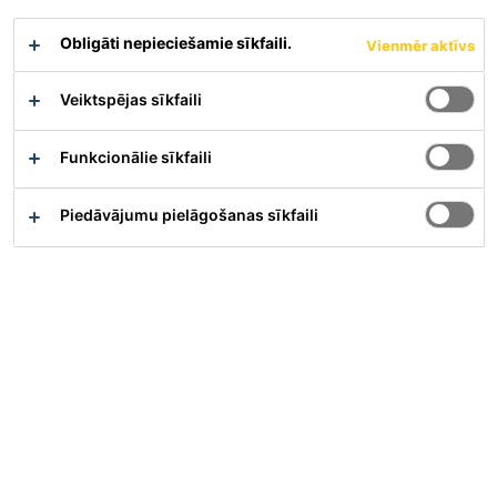
Obligāti nepieciešamie sīkfaili.
Vienmēr aktīvs
Veiktspējas sīkfaili
Pārskats
Funkcionālie sīkfaili
Pielietojums
Piedāvājumu pielāgošanas sīkfaili
Kā konstruktīvā līme un virsmu remonta java:
betona elementiem
cietam dabīgam akmenim
keramikai, šķiedrcementam
javai, ķieģeļiem, mūrim
tēraudam, dzelzij, alumīnijam