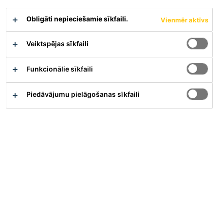
Obligāti nepieciešamie sīkfaili.
Vienmēr aktīvs
Pārskats
Veiktspējas sīkfaili
Pielietojums
Funkcionālie sīkfaili
Sikaplan® PVC jumta hidroizolācijas membrānu
pielīmēšanai pie pamatnes gar jumta malām un
Piedāvājumu pielāgošanas sīkfaili
savienojumos
Virsmas, pie kurām iespējama pielīmēšana:
Betons, vieglbetons, ķieģeļi, apmetums
Orientētas skaidu plātnes (OSB), saplākšņa paneļi
Šķiedrcementa plāksnes
Minerālšķiedru plātnes ar pietiekamu spiedes stiprību