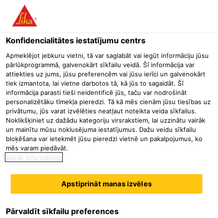
Menu
Konfidencialitātes iestatījumu centrs
Būvniecība
Jumtu segumi
Pieslogotie jumti
Sika® Trocal 
Apmeklējot jebkuru vietni, tā var saglabāt vai iegūt informāciju jūsu
pārlūkprogrammā, galvenokārt sīkfailu veidā. Šī informācija var
Sika® Trocal C-733
attiekties uz jums, jūsu preferencēm vai jūsu ierīci un galvenokārt
tiek izmantota, lai vietne darbotos tā, kā jūs to sagaidāt. Šī
Kontaktlīme Sikaplan® PVC jumtu hidroizolācijas membrānām
informācija parasti tieši neidentificē jūs, taču var nodrošināt
personalizētāku tīmekļa pieredzi. Tā kā mēs cienām jūsu tiesības uz
privātumu, jūs varat izvēlēties neatļaut noteikta veida sīkfailus.
Sika® Trocal C-733 ir nitrilkaučuka bāzes šķīdinātājus
Noklikšķiniet uz dažādu kategoriju virsrakstiem, lai uzzinātu vairāk
saturoša vienkomponenta kontaktlīme.
un mainītu mūsu noklusējuma iestatījumus. Dažu veidu sīkfailu
bloķēšana var ietekmēt jūsu pieredzi vietnē un pakalpojumus, ko
mēs varam piedāvāt.
Pielīp pie cietām, raupjām un tīrām virsmām
Vairāk informācijas
Uzklājama ar otu vai rullīti
Galīgā stiprība atkarīga no klimata apstākļiem uzklāšanas laikā
Apstiprināt manas izvēles
Materiāla apraksts
Parādīt visus dokumentus
Pārvaldīt sīkfailu preferences