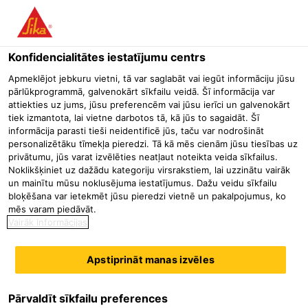
Menu
Konfidencialitātes iestatījumu centrs
Būvniecība
Industriālās grīdas
Ražošanas telpas
Sikafloor
Apmeklējot jebkuru vietni, tā var saglabāt vai iegūt informāciju jūsu
pārlūkprogrammā, galvenokārt sīkfailu veidā. Šī informācija var
Sikafloor® SynTop-800
attiekties uz jums, jūsu preferencēm vai jūsu ierīci un galvenokārt
tiek izmantota, lai vietne darbotos tā, kā jūs to sagaidāt. Šī
Sintētisko un minerālo pildvielu bāzes sausi iekaisāmais virsmas
informācija parasti tieši neidentificē jūs, taču var nodrošināt
cietinātājs
personalizētāku tīmekļa pieredzi. Tā kā mēs cienām jūsu tiesības uz
privātumu, jūs varat izvēlēties neatļaut noteikta veida sīkfailus.
Noklikšķiniet uz dažādu kategoriju virsrakstiem, lai uzzinātu vairāk
Sikafloor® SynTop-800 ir lietošanai gatavs rūpnieciski
un mainītu mūsu noklusējuma iestatījumus. Dažu veidu sīkfailu
samaisīts virsmas cietinātājs. Iestrādājams manuāli.
bloķēšana var ietekmēt jūsu pieredzi vietnē un pakalpojumus, ko
mēs varam piedāvāt.
Sikafloor® SynTop-800 satur hidraulisko saistvielu un
Vairāk informācijas
augstas koncentrācijas īpaši atlasītas minerālās un
Lasīt vairāk
sintētiskās pildvielas, kuru pamatā ir speciālie keramiskie
Apstiprināt manas izvēles
oksīdi. Lūdzu, ņemiet vērā: Produktu drīkst iestrādāt vienīgi
Sikaflor® SynTop-800 nodrošina šādas priekšrocības:
pieredzējuši profesionāļi.
augstu nodilumizturību
samazinātas uzturēšanas izmaksas
Pārvaldīt sīkfailu preferences
ļoti blīvu virsmu