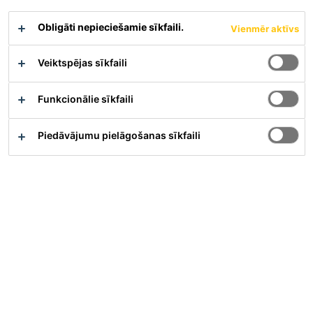
Materiāla apraksts
Parādīt visus dokumentus
Obligāti nepieciešamie sīkfaili.
Vienmēr aktīvs
Veiktspējas sīkfaili
Pārskats
Funkcionālie sīkfaili
Piedāvājumu pielāgošanas sīkfaili
Pielietojums
Sikaflor® SynTop-800 ir ieteicams industriālajām grīdām
ar vidēju un lielu noslodzi:
pagrabos
mehāniskajās darbnīcās
vieglo automašīnu garāžās, angāros
noliktavu telpās, poligrāfijas ražotnēs