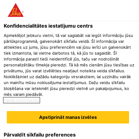
Menu
Konfidencialitātes iestatījumu centrs
Būvniecība
Industriālās grīdas
Ķīmiskās / farmaceitiskās ra
Apmeklējot jebkuru vietni, tā var saglabāt vai iegūt informāciju jūsu
pārlūkprogrammā, galvenokārt sīkfailu veidā. Šī informācija var
Sikaflex®-11 FC Purform®
attiekties uz jums, jūsu preferencēm vai jūsu ierīci un galvenokārt
tiek izmantota, lai vietne darbotos tā, kā jūs to sagaidāt. Šī
Daudzfunkcionāla elastīga līme un šuvju hermētiķis
informācija parasti tieši neidentificē jūs, taču var nodrošināt
personalizētāku tīmekļa pieredzi. Tā kā mēs cienām jūsu tiesības uz
privātumu, jūs varat izvēlēties neatļaut noteikta veida sīkfailus.
Noklikšķiniet uz dažādu kategoriju virsrakstiem, lai uzzinātu vairāk
un mainītu mūsu noklusējuma iestatījumus. Dažu veidu sīkfailu
bloķēšana var ietekmēt jūsu pieredzi vietnē un pakalpojumus, ko
mēs varam piedāvāt.
Vairāk informācijas
Apstiprināt manas izvēles
Pārvaldīt sīkfailu preferences