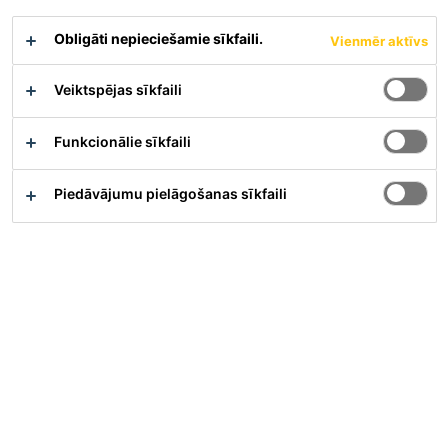
Obligāti nepieciešamie sīkfaili.
Sikaflex®-11 FC Purform® ir mitruma ietekmē cietējoša
Vienmēr aktīvs
vienkomponenta elastīga līme un hermētiķis. To izmanto
daudzfunkcionālai līmēšanai un šuvju blīvēšanai telpās un
Veiktspējas sīkfaili
āra apstākļos. Tai ir laba un noturīga saķere ar lielāko daļu
būvmateriālu.
Funkcionālie sīkfaili
Deformācijas spēja ± 25 %
Piedāvājumu pielāgošanas sīkfaili
Viegli uzklājams un nenoplūstošs
Labi saistās ar lielāko daļu būvmateriālu
Materiāla apraksts
Parādīt visus dokumentus
Pārskats