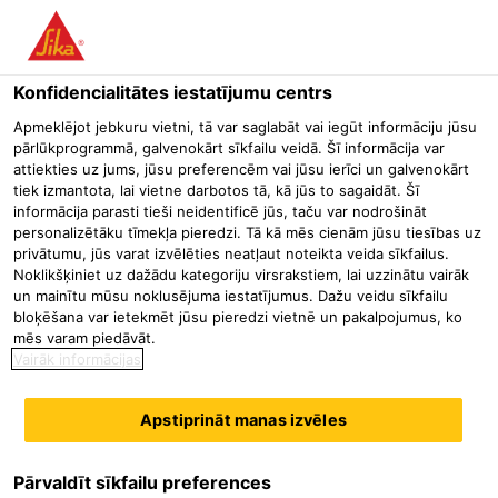
Menu
Konfidencialitātes iestatījumu centrs
Būvniecība
Industriālās grīdas
Lauksaimniecības objekti
Si
Apmeklējot jebkuru vietni, tā var saglabāt vai iegūt informāciju jūsu
pārlūkprogrammā, galvenokārt sīkfailu veidā. Šī informācija var
Sikafloor®-151
attiekties uz jums, jūsu preferencēm vai jūsu ierīci un galvenokārt
tiek izmantota, lai vietne darbotos tā, kā jūs to sagaidāt. Šī
Daudzfunkcionāls epoksīdu sveķu gruntēšanas līdzeklis, špakteļjavas
informācija parasti tieši neidentificē jūs, taču var nodrošināt
un klona javas saistviela
personalizētāku tīmekļa pieredzi. Tā kā mēs cienām jūsu tiesības uz
privātumu, jūs varat izvēlēties neatļaut noteikta veida sīkfailus.
Noklikšķiniet uz dažādu kategoriju virsrakstiem, lai uzzinātu vairāk
Sikafloor®-151 ir divkomponentu
un mainītu mūsu noklusējuma iestatījumus. Dažu veidu sīkfailu
mazviskozs daudzfunkcionāls epoksīdsveķu produkts ar
bloķēšana var ietekmēt jūsu pieredzi vietnē un pakalpojumus, ko
mēs varam piedāvāt.
pildvielu, paredzēts betona un cementa virsmu gruntēšanai
Vairāk informācijas
un izlīdzināšanai. Vāji izteiktās smaržas dēļ labi
piemērots lietošanai iekštelpās.
Apstiprināt manas izvēles
Vāji izteiktās smaržas dēļ piemērots lietošanai iekštelpās
Daudzfunkcionāls produkts - var izmantot vairākos
Pārvaldīt sīkfailu preferences
dažādos veidos