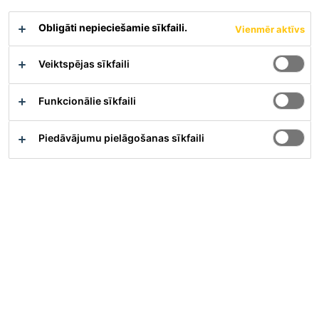
Uzlabo projekta ekoloģisko pēdu
Obligāti nepieciešamie sīkfaili.
Vienmēr aktīvs
Materiāla apraksts
Drošības datu lapa
Veiktspējas sīkfaili
Parādīt visus dokumentus
Funkcionālie sīkfaili
Piedāvājumu pielāgošanas sīkfaili
Pārskats
Pielietojums
Produktu var izmantot kā:
Gruntējumu betona pamatnēm, cementa
izlīdzinošajām un epoksīda javai
Gruntējumu virsmām ar zemu vai vidēju uzsūkšanas
spēju