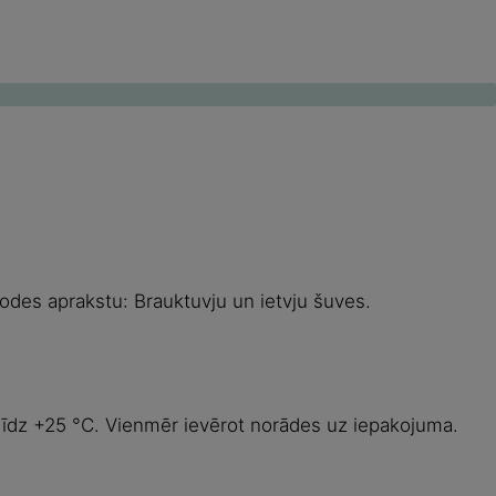
odes aprakstu: Brauktuvju un ietvju šuves.
līdz +25 °C. Vienmēr ievērot norādes uz iepakojuma.