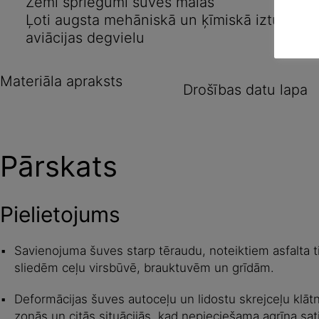
Zemi spriegumi šuves malās
Ļoti augsta mehāniskā un ķīmiskā izturība,
aviācijas degvielu
Materiāla apraksts
Drošības datu lapa
Pārskats
Pielietojums
Savienojuma šuves starp tēraudu, noteiktiem asfalta t
sliedēm ceļu virsbūvē, brauktuvēm un grīdām.
Deformācijas šuves autoceļu un lidostu skrejceļu klāt
zonās un citās situācijās, kad nepieciešama agrīna s