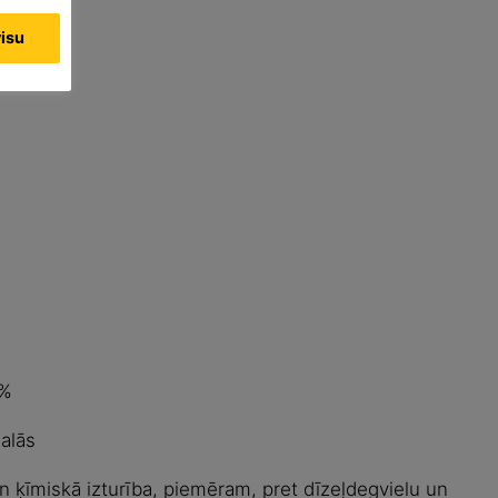
visu
 %
alās
 ķīmiskā izturība, piemēram, pret dīzeļdegvielu un