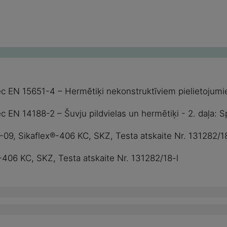
ēc EN 15651-4 – Hermētiķi nekonstruktīviem pielietojum
 EN 14188-2 – Šuvju pildvielas un hermētiķi - 2. daļa: S
09, Sikaflex®-406 KC, SKZ, Testa atskaite Nr. 131282/18
406 KC, SKZ, Testa atskaite Nr. 131282/18-l