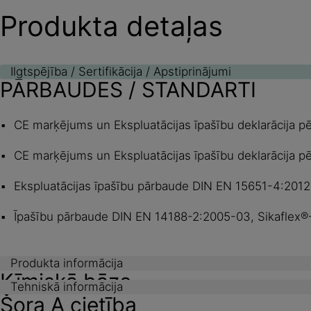
Produkta detaļas
Ilgtspējība / Sertifikācija / Apstiprinājumi
PĀRBAUDES / STANDARTI
CE marķējums un Ekspluatācijas īpašību deklarācija p
CE marķējums un Ekspluatācijas īpašību deklarācija pēc
Ekspluatācijas īpašību pārbaude DIN EN 15651-4:2012-
Īpašību pārbaude DIN EN 14188-2:2005-03, Sikaflex®-
Produkta informācija
Ķīmiskā bāze
Tehniskā informācija
Šora A cietība