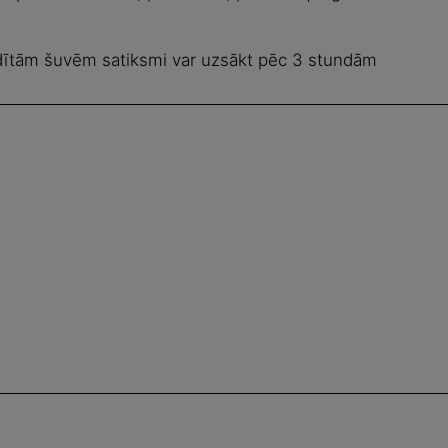
ldītām šuvēm satiksmi var uzsākt pēc 3 stundām