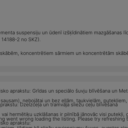
ementa suspensiju un ūdenī izšķīdinātiem mazgāšanas līdzek
EN 14188-2 no SKZ).
ām skābēm, koncentrētiem sārmiem un koncentrētām skābē
sko aprakstu: Grīdas un speciālo šuvju blīvēšana un Met
 / sausam), nebojātai un bez eļļām, taukvielām, putekļie
rakstu: Dzelzceļa un tramvaja sliežu ceļu blīvēšana
ai hermētiķu uzklāšanas ir pilnībā jānovāc visi putekļi, 
g went wrong loading the listing. Please try refreshing 
isko aprakstu:
tojumiem, tādiem kā sliežu savienojumu šuves, augstas sl