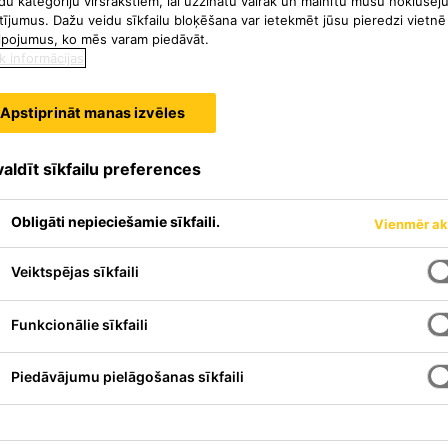
du kategoriju virsrakstiem, lai uzzinātu vairāk un mainītu mūsu noklusēj
tījumus. Dažu veidu sīkfailu bloķēšana var ietekmēt jūsu pieredzi vietnē
lpojumus, ko mēs varam piedāvāt.
k informācijas
Apstiprināt manas izvēles
aldīt sīkfailu preferences
Obligāti nepieciešamie sīkfaili.
Vienmēr ak
Veiktspējas sīkfaili
ošs elastīgs grīdas šuvju
u mehānisko un ķīmisko izturību.
Funkcionālie sīkfaili
masā sasniedz, pievienojot
r. Sikaflex®-406 KC ir speciāli
Piedāvājumu pielāgošanas sīkfaili
 piegulošām virsmām un Icosit KC