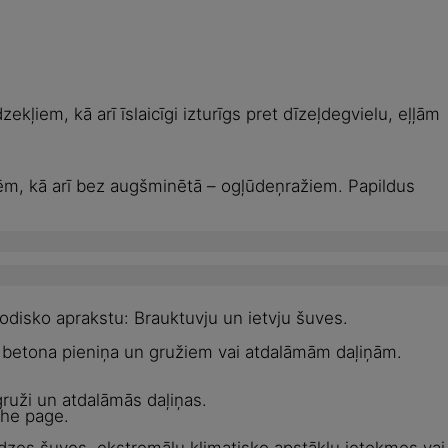
ļiem, kā arī īslaicīgi izturīgs pret dīzeļdegvielu, eļļām
m, kā arī bez augšminētā – ogļūdeņražiem. Papildus
odisko aprakstu: Brauktuvju un ietvju šuves.
m, betona pieniņa un gružiem vai atdalāmām daļiņām.
gruži un atdalāmās daļiņas.
the page.
odzes šuves, ekstremālu klimatisko apstākļu ietekmes vai