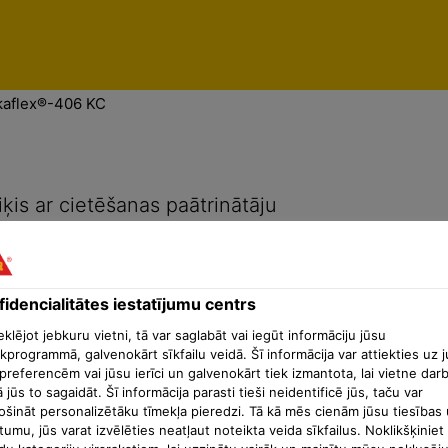
enti
Konfidencialitātes iestatījumu centrs
kaflex®-406 KC
ķis ar cietēšanas paātrinātāju
idencialitātes iestatījumu centrs
lējot jebkuru vietni, tā var saglabāt vai iegūt informāciju jūsu
kprogrammā, galvenokārt sīkfailu veidā. Šī informācija var attiekties uz 
preferencēm vai jūsu ierīci un galvenokārt tiek izmantota, lai vietne dar
ā jūs to sagaidāt. Šī informācija parasti tieši neidentificē jūs, taču var
ošināt personalizētāku tīmekļa pieredzi. Tā kā mēs cienām jūsu tiesības 
tumu, jūs varat izvēlēties neatļaut noteikta veida sīkfailus. Noklikšķiniet