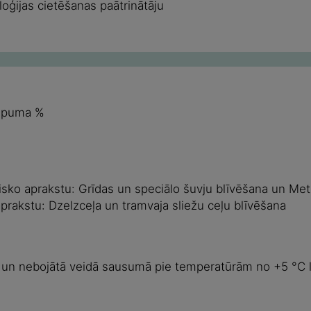
oģijas cietēšanas paātrinātāju
ilpuma %
sko aprakstu: Grīdas un speciālo šuvju blīvēšana un Met
rakstu: Dzelzceļa un tramvaja sliežu ceļu blīvēšana
tā un nebojātā veidā sausumā pie temperatūrām no +5 °C 