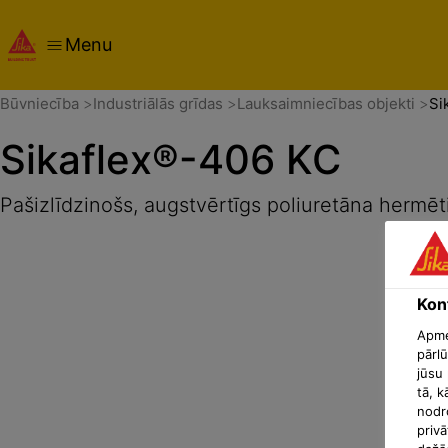
Menu
Pārskats
Produkta detaļas
Izmantošanas veids
Dokum
Būvniecība
Industriālās grīdas
Lauksaimniecības objekti
Si
Sikaflex®-406 KC
Pašizlīdzinošs, augstvērtīgs poliuretāna hermēti
Konf
Apmek
pārlū
jūsu 
tā, k
nodr
privā