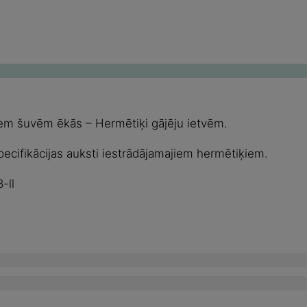
iem šuvēm ēkās – Hermētiķi gājēju ietvēm.
pecifikācijas auksti iestrādājamajiem hermētiķiem.
-ll