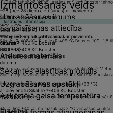
Izmantošanas veids
i-Cure® tehnoloģijas poliuretāns ar Sika® Booster tehnol
~28 (pēc 28 dienu cietēšanas) ar pievienotu
Uzglabāšanas ilgums
Sikaflex®-406 KC Booster
Iestrādes informācija
(ISO 868)
Samaisīšanas attiecība
Sikaflex®-406 KC
12 mēneši kopš izgatavošanas
~16 (pēc 8 stundu cietēšanas) ar pievienotu
Sikaflex®-406 KC : Sikaflex®-406 KC Booster 100 : 1,5 t
datuma
Sikaflex®-406 KC Booster
Sikaflex®-406 KC Booster
(ISO 868)
Atdures materiāls
12 mēneši kopš izgatavošanas
datuma
Deformācijas šuvēm grīdās un ietvēs skatīt Sika® Metodi
Sekantes elastības modulis
Sliežu ceļu savienojumu šuvēm skatīt Sika® Metodisko ap
Uzglabāšanas apstākļi
2
~0,45 N/mm
pie 100 % pagarinājuma (23 °C)
ar pievienotu Sikaflex®-406 KC Booster
Apkārtējā gaisa temperatūra
Izstrādājumu jāuzglabā oriģinālajā iepakojumā, neatvēr
(ISO 8339)
+5 °C līdz +40 °C, ne mazāk par 3 °C virs rasas punkta
Blīvums
Elastīgā formas atjaunošanās