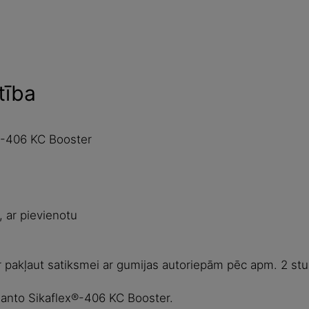
tība
x®-406 KC Booster
 ar pievienotu
ar pakļaut satiksmei ar gumijas autoriepām pēc apm. 2 s
manto Sikaflex®-406 KC Booster.