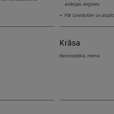
aviācijas degvielu
Pār izveidotām un aizpi
Krāsa
Betonpelēka, melna