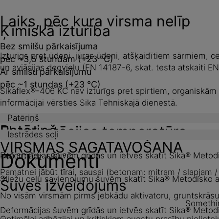
Laiks, pēc kura virsma nelīp
Ķīmiskā izturība
Bez smilšu pārkaisījuma
Izturīgs pret ūdeni, jūras ūdeni, atšķaidītiem sārmiem, c
pēc ~3,5 stundām (+23 °C)
un aviācijas degvielu (EN 14187-6, skat. testa atskaiti 
Ar smilšu pārkaisījumu
pēc ~1 stundas (+23 °C)
Sikaflex®-406 KC nav izturīgs pret spirtiem, organisk
informācijai vērsties Sika Tehniskajā dienestā.
Patēriņš
Patēriņš
Ekspluatācijas temperatūra
Iestrādes soļi
VIRSMAS SAGATAVOŠANA
Dokumenti
Deformācijas šuvēm grīdās un ietvēs skatīt Sika® Metodi
-40 °C līdz +80 °C
Pamatnei jābūt tīrai, sausai (betonam: mitram / slapjam
Sliežu ceļu savienojumu šuvēm skatīt Sika® Metodisko ap
Šuves izveidojums
No visām virsmām pirms jebkādu aktivatoru, gruntskrāsu v
Somethin
Deformācijas šuvēm grīdās un ietvēs skatīt Sika® Metod
Optimālai adhēzijai un kritiskiem augstu prasību pielie