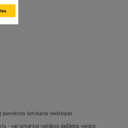
visu
ļ piemērots lietošanai iekštelpās
ts - var izmantot vairākos dažādos veidos