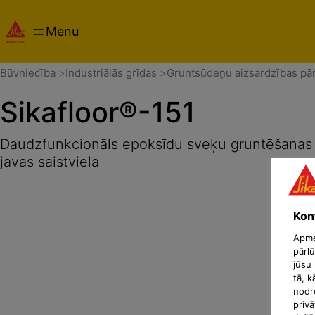
Menu
Pārskats
Produkta detaļas
Izmantošanas veids
Dokum
Būvniecība
Industriālās grīdas
Gruntsūdeņu aizsardzības pā
Sikafloor®-151
Daudzfunkcionāls epoksīdu sveķu gruntēšanas l
javas saistviela
Konf
Apmek
pārlū
jūsu 
tā, k
nodr
privā