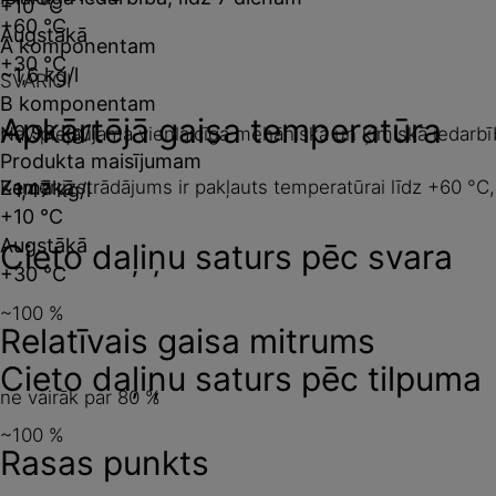
+10 °C
+60 °C
Augstākā
A komponentam
+30 °C
~1,6 kg/l
SVARĪGI
B komponentam
Apkārtējā gaisa temperatūra
~0,99 kg/l
Nav pieļaujama vienlaicīga mehāniskā un ķīmiskā iedarbī
Produkta maisījumam
Kamēr izstrādājums ir pakļauts temperatūrai līdz +60 °C, n
Zemākā
~1,47 kg/l
+10 °C
Augstākā
Cieto daļiņu saturs pēc svara
+30 °C
~100 %
Relatīvais gaisa mitrums
Cieto daļiņu saturs pēc tilpuma
ne vairāk par 80 %
~100 %
Rasas punkts