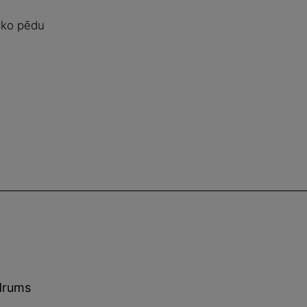
sko pēdu
idrums