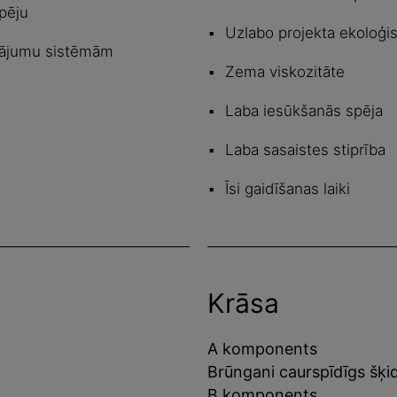
pēju
Uzlabo projekta ekoloģi
klājumu sistēmām
Zema viskozitāte
Laba iesūkšanās spēja
Laba sasaistes stiprība
Īsi gaidīšanas laiki
Krāsa
A komponents
Brūngani caurspīdīgs šķ
B komponents