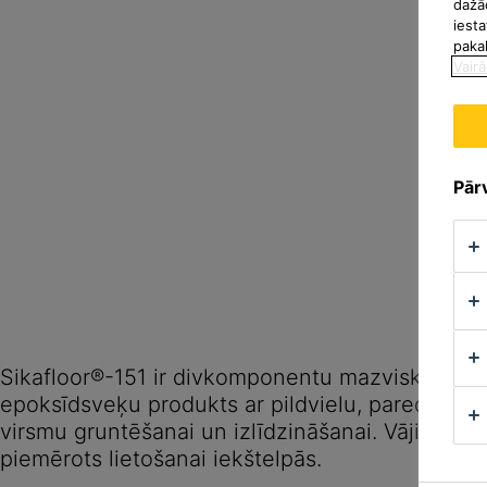
dažā
iesta
paka
Vairā
Pārv
Sikafloor®-151 ir divkomponentu mazviskozs d
epoksīdsveķu produkts ar pildvielu, paredzēts
virsmu gruntēšanai un izlīdzināšanai. Vāji izteik
piemērots lietošanai iekštelpās.