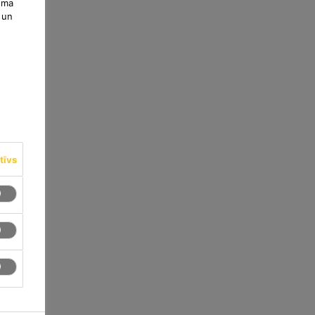
uma
 un
tīvs