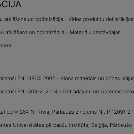
ĀCIJA
u atklāšana un optimizācija - Vides produktu deklarācijas
u atklāšana un optimizācija - Materiālu sastāvdaļas
īmeni
ilstoši EN 13813: 2002 - Klona materiāls un grīdas klāju
bilstoši EN 1504-2: 2004 - Izstrādājumi un sistēmas beto
kafloor®-264 N, Kiwa, Pārbaužu ziņojums Nr. P 12091-2.1
entes Universitātes pārbaužu institūts, Beļģija, Pārbauž