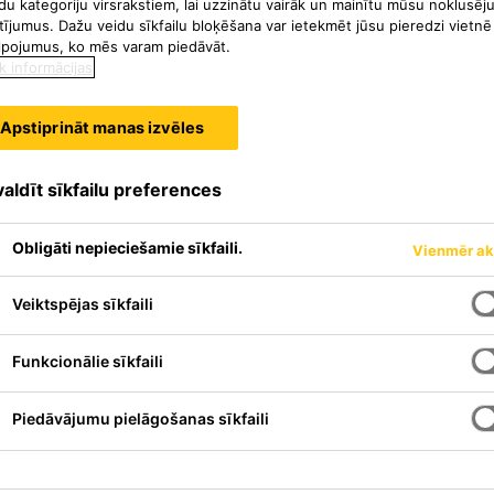
du kategoriju virsrakstiem, lai uzzinātu vairāk un mainītu mūsu noklusēj
tījumus. Dažu veidu sīkfailu bloķēšana var ietekmēt jūsu pieredzi vietnē
lpojumus, ko mēs varam piedāvāt.
k informācijas
Apstiprināt manas izvēles
aldīt sīkfailu preferences
Obligāti nepieciešamie sīkfaili.
Vienmēr ak
Veiktspējas sīkfaili
Funkcionālie sīkfaili
audzfunkcionāls
 betona un cementa
Piedāvājumu pielāgošanas sīkfaili
tās smaržas dēļ labi