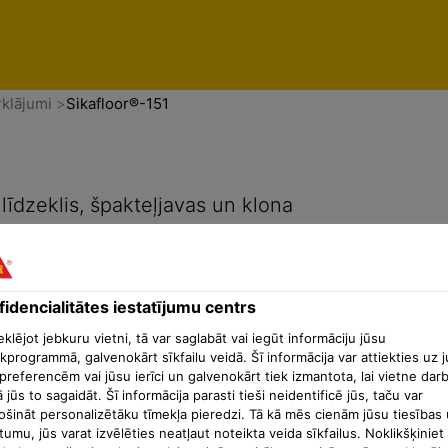
enti
Konfidencialitātes iestatījumu centrs
rklājumi
Sikafloor®-151
īdzeklis, špakteļjavas un klona
idencialitātes iestatījumu centrs
lējot jebkuru vietni, tā var saglabāt vai iegūt informāciju jūsu
kprogrammā, galvenokārt sīkfailu veidā. Šī informācija var attiekties uz 
preferencēm vai jūsu ierīci un galvenokārt tiek izmantota, lai vietne dar
ā jūs to sagaidāt. Šī informācija parasti tieši neidentificē jūs, taču var
ošināt personalizētāku tīmekļa pieredzi. Tā kā mēs cienām jūsu tiesības 
tumu, jūs varat izvēlēties neatļaut noteikta veida sīkfailus. Noklikšķiniet