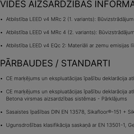
VIDES AIZSARDZĪBAS INFORM
Atbilstība LEED v4 MRc 2 (1. variants): Būvizstrādājum
Atbilstība LEED v4 MRc 4 (2. variants): Būvizstrādājum
Atbilstība LEED v4 EQc 2: Materiāli ar zemu emisijas l
PĀRBAUDES / STANDARTI
CE marķējums un ekspluatācijas īpašību deklarācija atb
CE marķējums un ekspluatācijas īpašību deklarācija at
Betona virsmas aizsardzības sistēmas - Pārklājums
Sasaistes īpašības DIN EN 13578, Sikafloor®-151 + Si
Ugunsdrošības klasifikācija saskaņā ar EN 13501-1, G