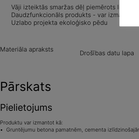
Vāji izteiktās smaržas dēļ piemērots lietoša
Daudzfunkcionāls produkts - var izmantot 
Uzlabo projekta ekoloģisko pēdu
Materiāla apraksts
Drošības datu lapa
Pārskats
Pielietojums
Produktu var izmantot kā:
Gruntējumu betona pamatnēm, cementa izlīdzinošajām