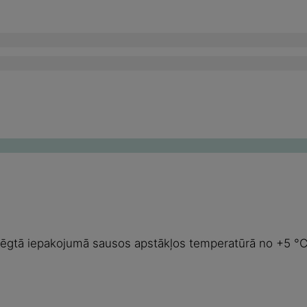
slēgtā iepakojumā sausos apstākļos temperatūrā no +5 °C 