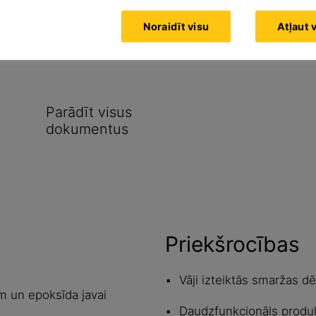
nai iekštelpās
Noraidīt visu
Atļaut 
vairākos dažādos veidos
Parādīt visus
dokumentus
Priekšrocības
Vāji izteiktās smaržas dē
 un epoksīda javai
Daudzfunkcionāls produk