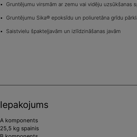
Gruntējumu virsmām ar zemu vai vidēju uzsūkšanas s
Gruntējumu Sika® epoksīdu un poliuretāna grīdu pār
Saistvielu špakteļjavām un izlīdzināšanas javām
Iepakojums
A komponents
25,5 kg spainis
B komponents