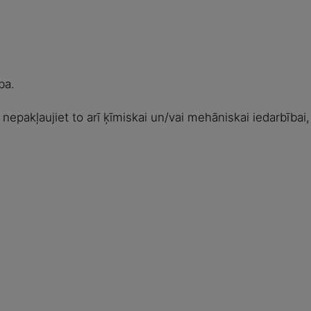
ba.
epakļaujiet to arī ķīmiskai un/vai mehāniskai iedarbībai, 