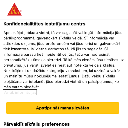
Menu
Konfidencialitātes iestatījumu centrs
Būvniecība
Industriālās grīdas
Gruntsūdeņu aizsardzības pā
Apmeklējot jebkuru vietni, tā var saglabāt vai iegūt informāciju jūsu
pārlūkprogrammā, galvenokārt sīkfailu veidā. Šī informācija var
Sikaflex®-11 FC Purform®
attiekties uz jums, jūsu preferencēm vai jūsu ierīci un galvenokārt
tiek izmantota, lai vietne darbotos tā, kā jūs to sagaidāt. Šī
Daudzfunkcionāla elastīga līme un šuvju hermētiķis
informācija parasti tieši neidentificē jūs, taču var nodrošināt
personalizētāku tīmekļa pieredzi. Tā kā mēs cienām jūsu tiesības uz
privātumu, jūs varat izvēlēties neatļaut noteikta veida sīkfailus.
Noklikšķiniet uz dažādu kategoriju virsrakstiem, lai uzzinātu vairāk
un mainītu mūsu noklusējuma iestatījumus. Dažu veidu sīkfailu
bloķēšana var ietekmēt jūsu pieredzi vietnē un pakalpojumus, ko
mēs varam piedāvāt.
Vairāk informācijas
Apstiprināt manas izvēles
Pārvaldīt sīkfailu preferences