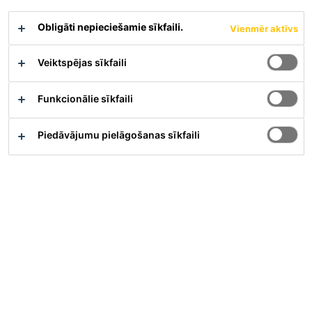
Obligāti nepieciešamie sīkfaili.
Sikaflex®-11 FC Purform® ir mitruma ietekmē cietējoša
Vienmēr aktīvs
vienkomponenta elastīga līme un hermētiķis. To izmanto
daudzfunkcionālai līmēšanai un šuvju blīvēšanai telpās un
Veiktspējas sīkfaili
āra apstākļos. Tai ir laba un noturīga saķere ar lielāko daļu
būvmateriālu.
Funkcionālie sīkfaili
Deformācijas spēja ± 25 %
Piedāvājumu pielāgošanas sīkfaili
Viegli uzklājams un nenoplūstošs
Labi saistās ar lielāko daļu būvmateriālu
Materiāla apraksts
Parādīt visus dokumentus
Pārskats