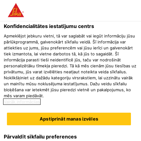
Menu
Konfidencialitātes iestatījumu centrs
Būvniecība
Industriālās grīdas
Gruntsūdeņu aizsardzības pā
Apmeklējot jebkuru vietni, tā var saglabāt vai iegūt informāciju jūsu
pārlūkprogrammā, galvenokārt sīkfailu veidā. Šī informācija var
Sika® Primer-3 N
attiekties uz jums, jūsu preferencēm vai jūsu ierīci un galvenokārt
tiek izmantota, lai vietne darbotos tā, kā jūs to sagaidāt. Šī
Šķīdinātāju bāzes gruntēšanas līdzeklis porainām pamatnēm un
informācija parasti tieši neidentificē jūs, taču var nodrošināt
metāliem
personalizētāku tīmekļa pieredzi. Tā kā mēs cienām jūsu tiesības uz
privātumu, jūs varat izvēlēties neatļaut noteikta veida sīkfailus.
Noklikšķiniet uz dažādu kategoriju virsrakstiem, lai uzzinātu vairāk
un mainītu mūsu noklusējuma iestatījumus. Dažu veidu sīkfailu
bloķēšana var ietekmēt jūsu pieredzi vietnē un pakalpojumus, ko
mēs varam piedāvāt.
Vairāk informācijas
Apstiprināt manas izvēles
Pārvaldīt sīkfailu preferences