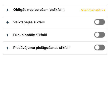
Obligāti nepieciešamie sīkfaili.
Vienmēr aktīvs
Sika® Primer-3 N ir šķīdinātāju bāzes vienkomponenta
gruntēšanas līdzeklis.
Veiktspējas sīkfaili
Vienkārši iestrādājams
Funkcionālie sīkfaili
Atgrūž ūdeni
Īss žūšanas laiks
Piedāvājumu pielāgošanas sīkfaili
Materiāla apraksts
Drošības datu lapa
Parādīt visus dokumentus
Pārskats
Pielietojums