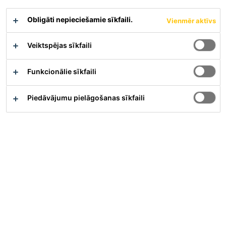
Parādīt visus dokumentus
Obligāti nepieciešamie sīkfaili.
Vienmēr aktīvs
Veiktspējas sīkfaili
Pārskats
Funkcionālie sīkfaili
Pielietojums
Piedāvājumu pielāgošanas sīkfaili
Uzlabo betona virsmas izturību un blīvumu, piešķir
betona virsmai zīdainu spīdumu.
Samazina iespēju parādīties kristalizācijas ziediem
(eflorescencei), salīdzinot ar cietinātājiem uz nātrija
vai kālija bāzes.
Regulārās tīrīšanas rezultāts vienkāršas mašīnas
mazgāšanas veidā ir grīdas seguma virsmas spīdums,
kas pozitīvi ietekmē darba estētisko kvalitāti.