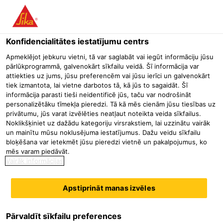
Menu
Konfidencialitātes iestatījumu centrs
Būvniecība
Industriālās grīdas
Grīdas āra apstākļos
Sikaflo
Apmeklējot jebkuru vietni, tā var saglabāt vai iegūt informāciju jūsu
pārlūkprogrammā, galvenokārt sīkfailu veidā. Šī informācija var
Sikafloor® CureHard GL
attiekties uz jums, jūsu preferencēm vai jūsu ierīci un galvenokārt
tiek izmantota, lai vietne darbotos tā, kā jūs to sagaidāt. Šī
informācija parasti tieši neidentificē jūs, taču var nodrošināt
personalizētāku tīmekļa pieredzi. Tā kā mēs cienām jūsu tiesības uz
Sikafloor®-CureHard GL ir litija silikāta un akrilātu
privātumu, jūs varat izvēlēties neatļaut noteikta veida sīkfailus.
Noklikšķiniet uz dažādu kategoriju virsrakstiem, lai uzzinātu vairāk
dispersijas ūdens bāzes šķīdums, ar kuru veic blīvēšanu un
un mainītu mūsu noklusējuma iestatījumus. Dažu veidu sīkfailu
papildus cietināšanu svaigām un sacietējušām noblietētām
bloķēšana var ietekmēt jūsu pieredzi vietnē un pakalpojumus, ko
vai pulētām betona virsmām. Salīdzinot ar līdzīgiem
Lasīt vairāk
mēs varam piedāvāt.
produktiem uz nātrija vai kālija silikāta bāzes, šis produkts
Vairāk informācijas
pie iespējamās pārdozēšanas ir ar mazāku noslieci uz
Betona grīdu izskata uzlabojums
Zīdaini spīdīgs
patvaļīgas eflorescences veidošanu.
Apstiprināt manas izvēles
Samazina putekļu veidošanos
Materiāla apraksts
Drošības datu lapa
Pārvaldīt sīkfailu preferences