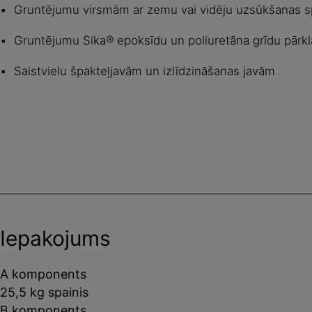
Gruntējumu virsmām ar zemu vai vidēju uzsūkšanas s
Gruntējumu Sika® epoksīdu un poliuretāna grīdu pār
Saistvielu špakteļjavām un izlīdzināšanas javām
Iepakojums
A komponents
25,5 kg spainis
B komponents