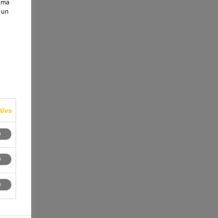
uma
 un
tīvs