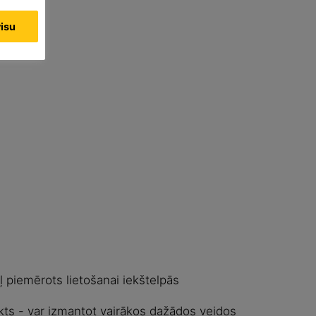
visu
ļ piemērots lietošanai iekštelpās
ts - var izmantot vairākos dažādos veidos