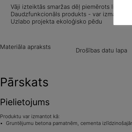
Vāji izteiktās smaržas dēļ piemērots lietoša
Daudzfunkcionāls produkts - var izmantot 
Uzlabo projekta ekoloģisko pēdu
Materiāla apraksts
Drošības datu lapa
Pārskats
Pielietojums
Produktu var izmantot kā:
Gruntējumu betona pamatnēm, cementa izlīdzinošajām