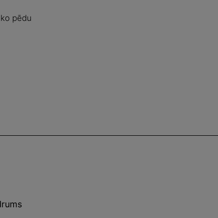
sko pēdu
idrums