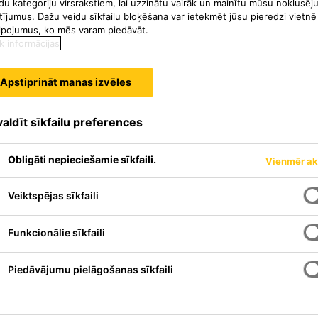
du kategoriju virsrakstiem, lai uzzinātu vairāk un mainītu mūsu noklusēj
tījumus. Dažu veidu sīkfailu bloķēšana var ietekmēt jūsu pieredzi vietnē
lpojumus, ko mēs varam piedāvāt.
k informācijas
Apstiprināt manas izvēles
aldīt sīkfailu preferences
Obligāti nepieciešamie sīkfaili.
Vienmēr ak
Veiktspējas sīkfaili
Funkcionālie sīkfaili
audzfunkcionāls
 betona un cementa
Piedāvājumu pielāgošanas sīkfaili
tās smaržas dēļ labi