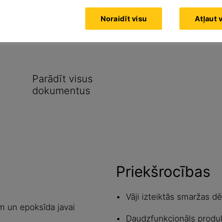
nai iekštelpās
Noraidīt visu
Atļaut 
vairākos dažādos veidos
Parādīt visus
dokumentus
Priekšrocības
Vāji izteiktās smaržas dē
 un epoksīda javai
Daudzfunkcionāls produk