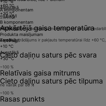
+10 °C
+60 °C
Augstākā
A komponentam
+30 °C
~1,6 kg/l
SVARĪGI
B komponentam
Apkārtējā gaisa temperatūra
~0,99 kg/l
Nav pieļaujama vienlaicīga mehāniskā un ķīmiskā iedarbī
Produkta maisījumam
Kamēr izstrādājums ir pakļauts temperatūrai līdz +60 °C, n
Zemākā
~1,47 kg/l
+10 °C
Augstākā
Cieto daļiņu saturs pēc svara
+30 °C
~100 %
Relatīvais gaisa mitrums
Cieto daļiņu saturs pēc tilpuma
ne vairāk par 80 %
~100 %
Rasas punkts