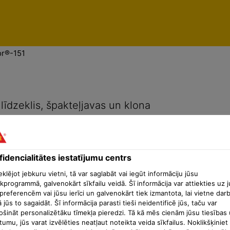
enti
Konfidencialitātes iestatījumu centrs
or®-151
īdzeklis, špakteļjavas un klona
idencialitātes iestatījumu centrs
lējot jebkuru vietni, tā var saglabāt vai iegūt informāciju jūsu
kprogrammā, galvenokārt sīkfailu veidā. Šī informācija var attiekties uz 
preferencēm vai jūsu ierīci un galvenokārt tiek izmantota, lai vietne dar
ā jūs to sagaidāt. Šī informācija parasti tieši neidentificē jūs, taču var
ošināt personalizētāku tīmekļa pieredzi. Tā kā mēs cienām jūsu tiesības 
tumu, jūs varat izvēlēties neatļaut noteikta veida sīkfailus. Noklikšķiniet