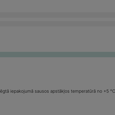
slēgtā iepakojumā sausos apstākļos temperatūrā no +5 °C 