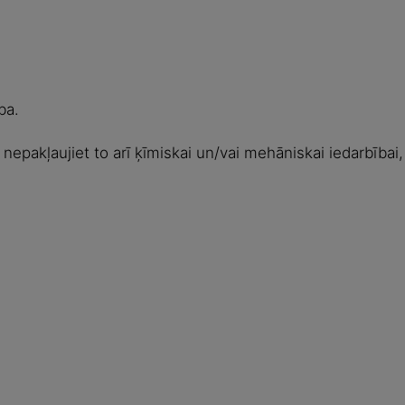
ba.
epakļaujiet to arī ķīmiskai un/vai mehāniskai iedarbībai, 