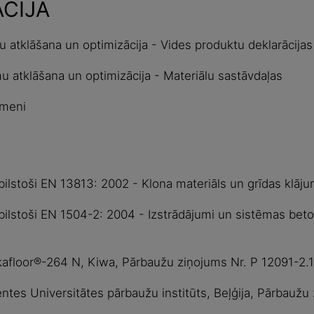
ĀCIJA
u atklāšana un optimizācija - Vides produktu deklarācijas
u atklāšana un optimizācija - Materiālu sastāvdaļas
īmeni
ilstoši EN 13813: 2002 - Klona materiāls un grīdas klāju
bilstoši EN 1504-2: 2004 - Izstrādājumi un sistēmas beto
kafloor®-264 N, Kiwa, Pārbaužu ziņojums Nr. P 12091-2.1
entes Universitātes pārbaužu institūts, Beļģija, Pārbauž