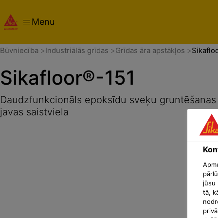
Menu
Pārskats
Produkta detaļas
Izmantošanas veids
Dokum
Būvniecība
Industriālās grīdas
Grīdas āra apstākļos
Sikaflo
Sikafloor®-151
Daudzfunkcionāls epoksīdu sveķu gruntēšanas l
javas saistviela
Konf
Apmek
pārlū
jūsu 
tā, k
nodr
privā