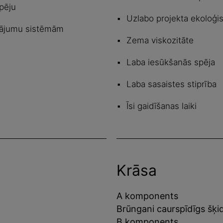
pēju
Uzlabo projekta ekoloģi
klājumu sistēmām
Zema viskozitāte
Laba iesūkšanās spēja
Laba sasaistes stiprība
Īsi gaidīšanas laiki
Krāsa
A komponents
Brūngani caurspīdīgs šķ
B komponents