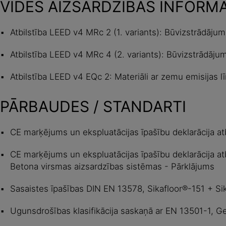
VIDES AIZSARDZĪBAS INFORM
Atbilstība LEED v4 MRc 2 (1. variants): Būvizstrādājum
Atbilstība LEED v4 MRc 4 (2. variants): Būvizstrādājum
Atbilstība LEED v4 EQc 2: Materiāli ar zemu emisijas l
PĀRBAUDES / STANDARTI
CE marķējums un ekspluatācijas īpašību deklarācija atb
CE marķējums un ekspluatācijas īpašību deklarācija at
Betona virsmas aizsardzības sistēmas - Pārklājums
Sasaistes īpašības DIN EN 13578, Sikafloor®-151 + Si
Ugunsdrošības klasifikācija saskaņā ar EN 13501-1, G