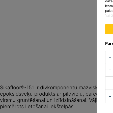
dažā
iesta
paka
Vairā
Pārv
Sikafloor®-151 ir divkomponentu mazviskozs d
epoksīdsveķu produkts ar pildvielu, paredzēts
virsmu gruntēšanai un izlīdzināšanai. Vāji izteik
piemērots lietošanai iekštelpās.