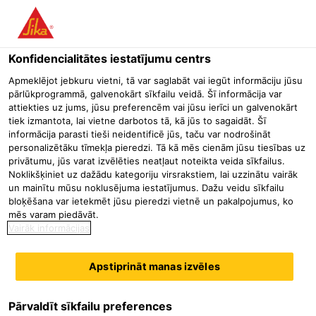
Menu
Konfidencialitātes iestatījumu centrs
Būvniecība
Industriālās grīdas
Grīdas elektronikas ražotnē
Apmeklējot jebkuru vietni, tā var saglabāt vai iegūt informāciju jūsu
pārlūkprogrammā, galvenokārt sīkfailu veidā. Šī informācija var
Sikaflex® PRO-3 Purform®
attiekties uz jums, jūsu preferencēm vai jūsu ierīci un galvenokārt
tiek izmantota, lai vietne darbotos tā, kā jūs to sagaidāt. Šī
Poliuretāna hermētiķis grīdu šuvēm un izmantošanai civilajā
informācija parasti tieši neidentificē jūs, taču var nodrošināt
būvniecībā
personalizētāku tīmekļa pieredzi. Tā kā mēs cienām jūsu tiesības uz
privātumu, jūs varat izvēlēties neatļaut noteikta veida sīkfailus.
Noklikšķiniet uz dažādu kategoriju virsrakstiem, lai uzzinātu vairāk
un mainītu mūsu noklusējuma iestatījumus. Dažu veidu sīkfailu
bloķēšana var ietekmēt jūsu pieredzi vietnē un pakalpojumus, ko
mēs varam piedāvāt.
Vairāk informācijas
Apstiprināt manas izvēles
Pārvaldīt sīkfailu preferences