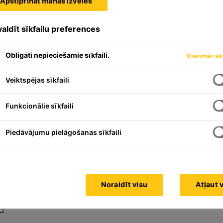
Apstiprināt manas izvēles
aldīt sīkfailu preferences
Obligāti nepieciešamie sīkfaili.
Vienmēr ak
Veiktspējas sīkfaili
Funkcionālie sīkfaili
Piedāvājumu pielāgošanas sīkfaili
es visu veidu betona šuvju un
Noraidīt visu
Atļaut 
u