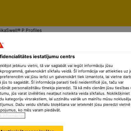
entrs
ikaSwell® P Profiles
idencialitātes iestatījumu centrs
lējot jebkuru vietni, tā var saglabāt vai iegūt informāciju jūsu
kprogrammā, galvenokārt sīkfailu veidā. Šī informācija var attiekties uz 
preferencēm vai jūsu ierīci un galvenokārt tiek izmantota, lai vietne dar
ā jūs to sagaidāt. Šī informācija parasti tieši neidentificē jūs, taču var
ošināt personalizētāku tīmekļa pieredzi. Tā kā mēs cienām jūsu tiesības 
tumu, jūs varat izvēlēties neatļaut noteikta veida sīkfailus. Noklikšķiniet
du kategoriju virsrakstiem, lai uzzinātu vairāk un mainītu mūsu noklusēj
tījumus. Dažu veidu sīkfailu bloķēšana var ietekmēt jūsu pieredzi vietnē
lpojumus, ko mēs varam piedāvāt.
k informācijas