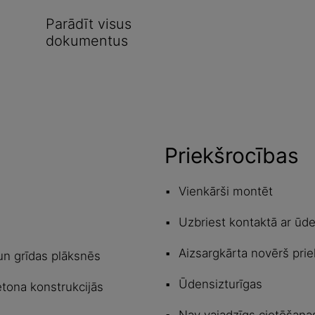
Parādīt visus
dokumentus
Priekšrocības
Vienkārši montēt
Uzbriest kontaktā ar ūde
Aizsargkārta novērš prie
un grīdas plāksnēs
Ūdensizturīgas
etona konstrukcijās
Nav vajadzīgs cietēšanas