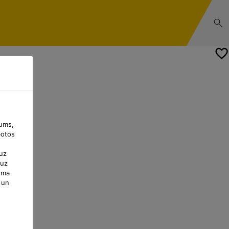
jums,
botos
uz
 uz
uma
 un