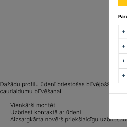
Pārv
Dažādu profilu ūdenī briestošas blīvējošās lent
caurlaidumu blīvēšanai.
Vienkārši montēt
Uzbriest kontaktā ar ūdeni
Aizsargkārta novērš priekšlaicīgu uzbriešan