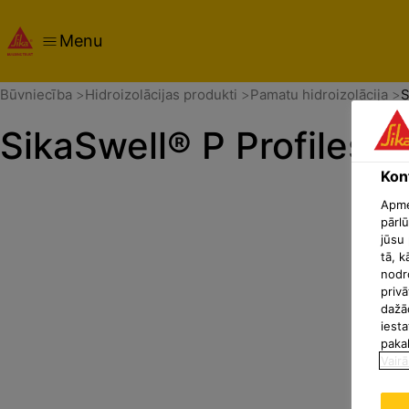
Menu
Pārskats
Dokumenti
Konfidencialitātes iestatījumu c
Būvniecība
Hidroizolācijas produkti
Pamatu hidroizolācija
S
SikaSwell® P Profiles
Konf
Apmek
pārlū
jūsu 
tā, k
nodr
privā
dažā
iesta
paka
Vairā