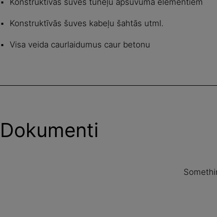
Konstruktīvās šuves tuneļu apšuvuma elementiem
Konstruktīvās šuves kabeļu šahtās utml.
Visa veida caurlaidumus caur betonu
Dokumenti
Somethin