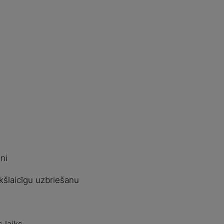
ni
kšlaicīgu uzbriešanu
 laiks