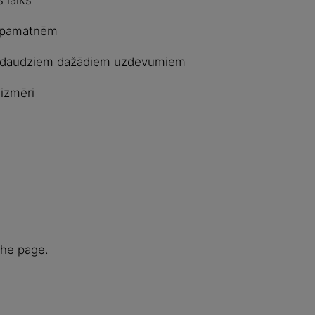
 pamatnēm
tu daudziem dažādiem uzdevumiem
 izmēri
the page.