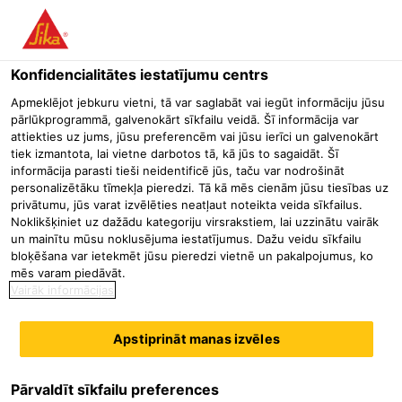
Menu
Konfidencialitātes iestatījumu centrs
Būvniecība
Hidroizolācijas produkti
Pamatu hidroizolācija
S
Apmeklējot jebkuru vietni, tā var saglabāt vai iegūt informāciju jūsu
pārlūkprogrammā, galvenokārt sīkfailu veidā. Šī informācija var
SikaSwell® A
attiekties uz jums, jūsu preferencēm vai jūsu ierīci un galvenokārt
tiek izmantota, lai vietne darbotos tā, kā jūs to sagaidāt. Šī
Briestošās akrila šuvju blīvēšanas profillentes
informācija parasti tieši neidentificē jūs, taču var nodrošināt
personalizētāku tīmekļa pieredzi. Tā kā mēs cienām jūsu tiesības uz
privātumu, jūs varat izvēlēties neatļaut noteikta veida sīkfailus.
SikaSwell® A ir akrila blīvējošā profillente, kas
Noklikšķiniet uz dažādu kategoriju virsrakstiem, lai uzzinātu vairāk
uzbriest saskarē ar ūdeni, savienojumu un caurlaidumu
un mainītu mūsu noklusējuma iestatījumus. Dažu veidu sīkfailu
bloķēšana var ietekmēt jūsu pieredzi vietnē un pakalpojumus, ko
noblīvēšanai betonā. Tai ir taisnstūra šķērsgriezuma profils,
mēs varam piedāvāt.
un tā ir pieejama vairākos izmēros.
Vairāk informācijas
Vienkārši iestrādājamas
Apstiprināt manas izvēles
Var uzklāt uz dažādām pamatnēm
Ļoti ekonomiskas
Pārvaldīt sīkfailu preferences
Materiāla apraksts
Parādīt visus dokumentus