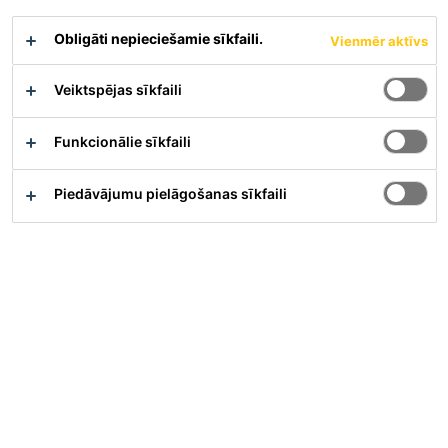
Obligāti nepieciešamie sīkfaili.
Vienmēr aktīvs
Veiktspējas sīkfaili
Pārskats
Funkcionālie sīkfaili
Pielietojums
Piedāvājumu pielāgošanas sīkfaili
Lai noblīvētu:
Konstrukciju šuves
Cauruļu un tērauda caurlaidumus cauri sienām un
grīdas plātnēm
Konstrukciju šuves kabeļu kanālos utt.
Ap visu veidu caurlaidumiem cauri betona
konstrukcijām