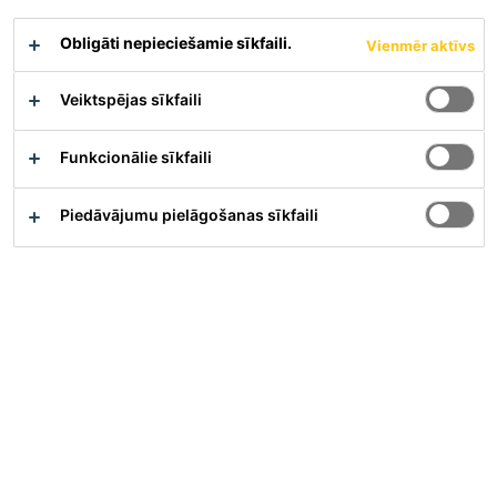
un mitros apstākļos
Obligāti nepieciešamie sīkfaili.
Vienmēr aktīvs
Materiāla apraksts
Parādīt visus dokumentus
Veiktspējas sīkfaili
Funkcionālie sīkfaili
Pārskats
Piedāvājumu pielāgošanas sīkfaili
Pielietojums
Izstrādājums paredzēts pārklājošu savienojumu, šuvju
un detaļu savienošanai, līmēšanai un blīvēšanai
membrānu sistēmas SikaProof® A+ ietvaros.
Priekšrocības