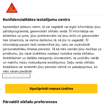
Menu
Konfidencialitātes iestatījumu centrs
Būvniecība
Hidroizolācijas produkti
Pamatu hidroizolācija
S
Apmeklējot jebkuru vietni, tā var saglabāt vai iegūt informāciju jūsu
pārlūkprogrammā, galvenokārt sīkfailu veidā. Šī informācija var
SikaProof® Tape A+
attiekties uz jums, jūsu preferencēm vai jūsu ierīci un galvenokārt
tiek izmantota, lai vietne darbotos tā, kā jūs to sagaidāt. Šī
Pašlīmējoša lente hidroizolācijas sistēmas SikaProof® A+ iekšējo
informācija parasti tieši neidentificē jūs, taču var nodrošināt
savienojumu izveidošanai
personalizētāku tīmekļa pieredzi. Tā kā mēs cienām jūsu tiesības uz
privātumu, jūs varat izvēlēties neatļaut noteikta veida sīkfailus.
Noklikšķiniet uz dažādu kategoriju virsrakstiem, lai uzzinātu vairāk
SikaProof® Tape A+ ir pašlīmējoša lente uz poliakrilāta
un mainītu mūsu noklusējuma iestatījumus. Dažu veidu sīkfailu
līmes bāzes ar balsta plēvi un noņemamu atdalošo
bloķēšana var ietekmēt jūsu pieredzi vietnē un pakalpojumus, ko
mēs varam piedāvāt.
aizsargplēvi.
Vairāk informācijas
Pilnīgas sasaistes materiāls pie betona konstrukcijām (identiski
SikaProof® A+)
Apstiprināt manas izvēles
Novērš ūdens sānisku pārvietošanos starp betona konstrukciju
un membrānu sistēmu
Pārvaldīt sīkfailu preferences
Augsta pielipšanas spēja un hidroizolācijas spēja, jo īpaši vēsos