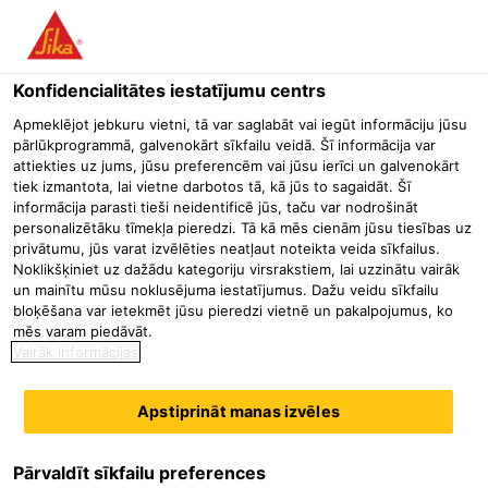
Menu
Konfidencialitātes iestatījumu centrs
Būvniecība
Betona Tehnoloģija / Piedevas
Preču betona teh
Apmeklējot jebkuru vietni, tā var saglabāt vai iegūt informāciju jūsu
pārlūkprogrammā, galvenokārt sīkfailu veidā. Šī informācija var
Sika® ViscoCrete®-712 D LV
attiekties uz jums, jūsu preferencēm vai jūsu ierīci un galvenokārt
tiek izmantota, lai vietne darbotos tā, kā jūs to sagaidāt. Šī
ĻOTI AUGSTI EFEKTĪVA ŪDENS DAUDZUMU SAMAZINOŠA /
informācija parasti tieši neidentificē jūs, taču var nodrošināt
PLASTIFICĒJOŠA BETONA PIEDEVA
personalizētāku tīmekļa pieredzi. Tā kā mēs cienām jūsu tiesības uz
privātumu, jūs varat izvēlēties neatļaut noteikta veida sīkfailus.
Noklikšķiniet uz dažādu kategoriju virsrakstiem, lai uzzinātu vairāk
Sika® ViscoCrete®-712 D LV ir ceturtās paaudzes augsti
un mainītu mūsu noklusējuma iestatījumus. Dažu veidu sīkfailu
efektīva ūdens daudzumu samazinoša un
bloķēšana var ietekmēt jūsu pieredzi vietnē un pakalpojumus, ko
mēs varam piedāvāt.
superplastificējoša betona piedeva, kas atbilst standarta
Vairāk informācijas
EN 934:2 prasībām.
Apstiprināt manas izvēles
Sika® ViscoCrete®-712 D LV ir ļoti efektīva
superplastificējošā piedeva, kas iedarbojas ar dažādiem
mehānismiem, ieskaitot virsmas adsorbciju un stērisko
Pārvaldīt sīkfailu preferences