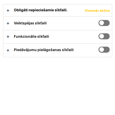
iedarbību atdalot saistvielu daļiņas. Tiek sasniegtas šādas
izdevīgas īpašības:
Obligāti nepieciešamie sīkfaili.
Vienmēr aktīvs
Ļoti spēcīga ūdens daudzuma samazināšana, kas ļauj nodrošināt
augstu blīvumu, augstu stiprību, palielina ūdensnecaurlaidību un
Veiktspējas sīkfaili
tml.
Ļoti laba plastificējošā iedarbība, kas ļauj nodrošināt uzlabotas
plūstamības, iestrādājamības un noblīvēšanas īpašības.
Funkcionālie sīkfaili
Piemērota pašblīvējošā betona ražošanai.
Piedāvājumu pielāgošanas sīkfaili
Materiāla apraksts
Parādīt visus dokumentus
Pārskats
Pielietojums
Sika® ViscoCrete®-712 D LVvar izmantot visu kvalitātes
līmeņu tradicionālā betona ražošanai, kā arī: