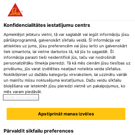
Menu
Konfidencialitātes iestatījumu centrs
Būvniecība
Betona Tehnoloģija / Piedevas
Preču betona teh
Apmeklējot jebkuru vietni, tā var saglabāt vai iegūt informāciju jūsu
pārlūkprogrammā, galvenokārt sīkfailu veidā. Šī informācija var
Sika® Stabilizer-4 R
attiekties uz jums, jūsu preferencēm vai jūsu ierīci un galvenokārt
tiek izmantota, lai vietne darbotos tā, kā jūs to sagaidāt. Šī
Viskozitāti modificējoša piedeva
informācija parasti tieši neidentificē jūs, taču var nodrošināt
personalizētāku tīmekļa pieredzi. Tā kā mēs cienām jūsu tiesības uz
privātumu, jūs varat izvēlēties neatļaut noteikta veida sīkfailus.
Sika® Stabilizer-4 R ir betona piedeva, kas palielina betona
Noklikšķiniet uz dažādu kategoriju virsrakstiem, lai uzzinātu vairāk
un javas maisījumu stabilitāti un spēju saistīties.
un mainītu mūsu noklusējuma iestatījumus. Dažu veidu sīkfailu
bloķēšana var ietekmēt jūsu pieredzi vietnē un pakalpojumus, ko
mēs varam piedāvāt.
Sika® Stabilizer-4 R nodrošina sekojošos raksturlielumus un
Vairāk informācijas
priekšrocības svaiga betona īpašībās:
Stipri paaugstinātu maisījuma iekšējo saistīšanos
Apstiprināt manas izvēles
Zemāku jutīgumu pret sastāvdaļu variācijām
Homogēnu maisījumu
Sika® Stabilizer-4 R palīdz betona ieklāšanai sekojošos
Pārvaldīt sīkfailu preferences