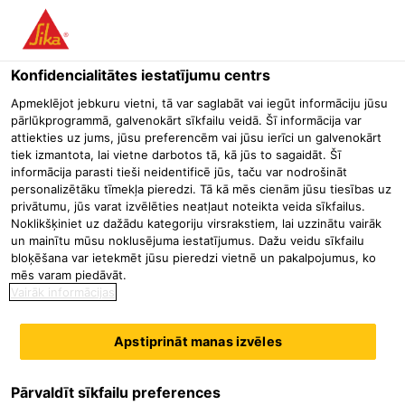
Menu
Konfidencialitātes iestatījumu centrs
Būvniecība
Betona Tehnoloģija / Piedevas
Preču betona teh
Apmeklējot jebkuru vietni, tā var saglabāt vai iegūt informāciju jūsu
pārlūkprogrammā, galvenokārt sīkfailu veidā. Šī informācija var
Sika® Aer Solid
attiekties uz jums, jūsu preferencēm vai jūsu ierīci un galvenokārt
tiek izmantota, lai vietne darbotos tā, kā jūs to sagaidāt. Šī
Dobās polimēra mikrolodītes mākslīgu gaisa poru radīšanai betonā,
informācija parasti tieši neidentificē jūs, taču var nodrošināt
lai palielinātu tā noturību pret sasalšanu un atkausēšanu
personalizētāku tīmekļa pieredzi. Tā kā mēs cienām jūsu tiesības uz
privātumu, jūs varat izvēlēties neatļaut noteikta veida sīkfailus.
Noklikšķiniet uz dažādu kategoriju virsrakstiem, lai uzzinātu vairāk
Sika® Aer Solid sastāv no dobām mikrolodītēm ar
un mainītu mūsu noklusējuma iestatījumus. Dažu veidu sīkfailu
elastoplastisku virsmu, kuras pievieno betona maisījumam,
bloķēšana var ietekmēt jūsu pieredzi vietnē un pakalpojumus, ko
mēs varam piedāvāt.
lai izveidotu tajā mākslīgas gaisa poras. Tās lieto kā
Vairāk informācijas
alternatīvu gaisu ietverošo piedevu izmantošanai.
Apstiprināt manas izvēles
Veido papildu tilpumu sasalstošā ūdens apjoma palielinājumam
Samazina kapilāro poru uzsūkšanas parādību
Aizstāj smalko pildvielu papildus pievienošanu
Pārvaldīt sīkfailu preferences