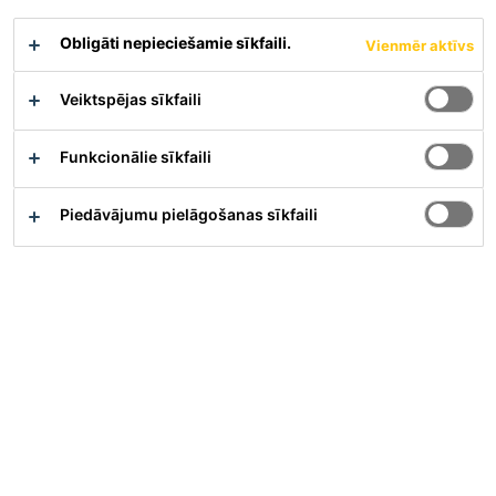
Priekšrocības salīdzinājumā ar
Obligāti nepieciešamie sīkfaili.
Vienmēr aktīvs
parastajām gaisu ietverošajām piedevām:
Iegūst augstu izturību pret sasalšanu-atkušanu un
atledošanas sāļiem pat sarežģītās konsistences vai iestrādes
Veiktspējas sīkfaili
prasību/apstākļu gadījumā
Zemāks betona stiprības samazinājums
Funkcionālie sīkfaili
Materiāla apraksts
Parādīt visus dokumentus
Piedāvājumu pielāgošanas sīkfaili
Pārskats
Pielietojums
Izveido betonā mākslīgas gaisa poras, lai
paaugstinātu salizturību un noturību pret
sasalšanu/atkušanu.
Izplatītākie konstrukciju veidi: