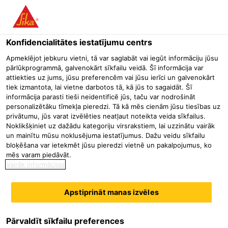
Menu
Konfidencialitātes iestatījumu centrs
Būvniecība
Betona remonts un aizsardzība
Remontjavu saus
Apmeklējot jebkuru vietni, tā var saglabāt vai iegūt informāciju jūsu
pārlūkprogrammā, galvenokārt sīkfailu veidā. Šī informācija var
SikaEmaco® T 1200 PG
attiekties uz jums, jūsu preferencēm vai jūsu ierīci un galvenokārt
tiek izmantota, lai vietne darbotos tā, kā jūs to sagaidāt. Šī
Ātri cietējoša īpaši augstas stiprības, satiksmei pakļaujama plūstoša
informācija parasti tieši neidentificē jūs, taču var nodrošināt
remontjava ar kompensētu rukumu
personalizētāku tīmekļa pieredzi. Tā kā mēs cienām jūsu tiesības uz
privātumu, jūs varat izvēlēties neatļaut noteikta veida sīkfailus.
Noklikšķiniet uz dažādu kategoriju virsrakstiem, lai uzzinātu vairāk
SikaEmaco® T 1200 PG ir vienkomponenta, ātri cietējoša
un mainītu mūsu noklusējuma iestatījumus. Dažu veidu sīkfailu
lejama remonta un pamatņu java, kas atbilst R4 klases
bloķēšana var ietekmēt jūsu pieredzi vietnē un pakalpojumus, ko
mēs varam piedāvāt.
prasībām saskaņā ar EN 1504 3. daļu. SikaEmaco® T 1200
Vairāk informācijas
PG ir lietošanai gatavs materiāls, kas satur sulfātizturīgu
Lasīt vairāk
portlandcementu (HSR LA), hidrauliskās saistvielas, rūpīgi
Apstiprināt manas izvēles
šķirotas smiltis, īpaši atlasītas polimēru šķiedras (PAN -
Īpaši ātrs stiprības pieaugums - SikaEmaco® T 1200 PG var
pakļaut visu veidu satiksmei jau pēc 2 stundām (+20 °C
poliakrilnitrils) un īpašas piedevas, kas nodrošina ātru
temperatūrā)
stiprības pieaugumu pat pie negatīvām temperatūrām, kā
Pārvaldīt sīkfailu preferences
Lieliskas iestrādes īpašības