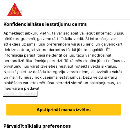
Menu
Konfidencialitātes iestatījumu centrs
Būvniecība
Betona remonts un aizsardzība
Remontjavu saus
Apmeklējot jebkuru vietni, tā var saglabāt vai iegūt informāciju jūsu
pārlūkprogrammā, galvenokārt sīkfailu veidā. Šī informācija var
Sika MonoTop®-2002 Universal
attiekties uz jums, jūsu preferencēm vai jūsu ierīci un galvenokārt
tiek izmantota, lai vietne darbotos tā, kā jūs to sagaidāt. Šī
R4 klases konstruktīvā remontjava
informācija parasti tieši neidentificē jūs, taču var nodrošināt
personalizētāku tīmekļa pieredzi. Tā kā mēs cienām jūsu tiesības uz
privātumu, jūs varat izvēlēties neatļaut noteikta veida sīkfailus.
Sika MonoTop®-2002 Universal ir cementa bāzes ar
Noklikšķiniet uz dažādu kategoriju virsrakstiem, lai uzzinātu vairāk
šķiedrām pastiprināta, mikrosilīcija pulveri saturoša, maz
un mainītu mūsu noklusējuma iestatījumus. Dažu veidu sīkfailu
bloķēšana var ietekmēt jūsu pieredzi vietnē un pakalpojumus, ko
rūkoša vienkomponenta konstruktīvā remontjava, kas
mēs varam piedāvāt.
izpilda standarta EN 1504-3 R4 klases prasības.
Vairāk informācijas
R4 klase saskaņā ar EN 1504-3
Apstiprināt manas izvēles
Ar lielisku iestrādājamību un izlīdzināšanas iespēju
Laba spiedes un lieces stiprība
Pārvaldīt sīkfailu preferences
Materiāla apraksts
Parādīt visus dokumentus