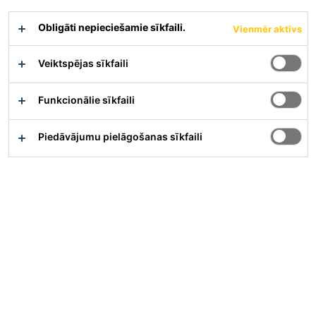
Obligāti nepieciešamie sīkfaili.
Vienmēr aktīvs
Veiktspējas sīkfaili
Pārskats
Funkcionālie sīkfaili
Pielietojums
Piedāvājumu pielāgošanas sīkfaili
Uz vertikālām un griestu virsmām biezā kārtā
iestrādājama remontjava
Betona un javas virsmu izlīdzināšanai pirms
pārklājumu izveidošanas
Betona elementu atjaunošanai
Saliekamo elementu šuvju aizpildīšanai, aizsargslāņa
palielināšanai uzklājot papildu javu un piesārņota vai
karbonizēta betona aizstāšanai