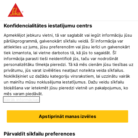
Menu
Konfidencialitātes iestatījumu centrs
Būvniecība
Betona remonts un aizsardzība
Hidrofobizētāji
Apmeklējot jebkuru vietni, tā var saglabāt vai iegūt informāciju jūsu
pārlūkprogrammā, galvenokārt sīkfailu veidā. Šī informācija var
Sikagard®-704 S
attiekties uz jums, jūsu preferencēm vai jūsu ierīci un galvenokārt
tiek izmantota, lai vietne darbotos tā, kā jūs to sagaidāt. Šī
Silānu/siloksānu bāzes reaktīvais hidrofobizējošās impregnēšanas
informācija parasti tieši neidentificē jūs, taču var nodrošināt
līdzeklis
personalizētāku tīmekļa pieredzi. Tā kā mēs cienām jūsu tiesības uz
privātumu, jūs varat izvēlēties neatļaut noteikta veida sīkfailus.
Noklikšķiniet uz dažādu kategoriju virsrakstiem, lai uzzinātu vairāk
Sikagard®-704 S ir vienkomponenta mazviskozs reaktīvais
un mainītu mūsu noklusējuma iestatījumus. Dažu veidu sīkfailu
impregnēšanas līdzeklis betona un cementa bāzes
bloķēšana var ietekmēt jūsu pieredzi vietnē un pakalpojumus, ko
mēs varam piedāvāt.
virsmām, kas veidots no augstas aktivitātes silāniem un
Vairāk informācijas
siloksāniem. Sikagard®-704 S izpilda standarta EN 1504-2
Lasīt vairāk
prasības attiecībā uz hidrofobizējošo impregnēšanu
Apstiprināt manas izvēles
(iespiešanās dziļuma klase I un izturība pret sasalšanas un
Laba iespiešanās spēja (tuvu pie standarta EN 1504-2 II klases
robežas)
atkausēšanas sāļu iedarbību).
Ekonomisks un vienkāršs lietošanā
Pārvaldīt sīkfailu preferences
Samazina kapilāro ūdens absorbciju, aizsargā pret slīpā lietus