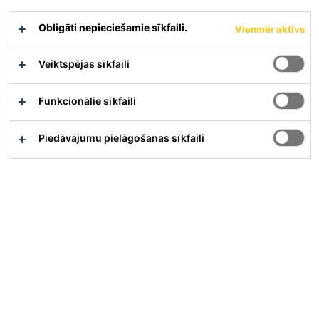
iedarbību un apšļakstīšanos uz vertikālām virsmām
Obligāti nepieciešamie sīkfaili.
Vienmēr aktīvs
Materiāla apraksts
Drošības datu lapa
Parādīt visus dokumentus
Veiktspējas sīkfaili
Funkcionālie sīkfaili
Pārskats
Piedāvājumu pielāgošanas sīkfaili
Pielietojums
Sikagard®-704 S izmanto kā ūdeni atgrūdošas
impregnēšanas (hidrofobizējošās impregnēšanas)
līdzekli uzsūcošām virsmām, tādām kā betonam, civilajā
būvniecībā vai būvējot betona konstrukcijas, kuras tiek
pakļautas intensīvai sasalšanas un atkausēšanas ciklu
iedarbībai, atkausēšanas sāļu iedarbībai vai hlorīdu
ietekmei jūras vidē.