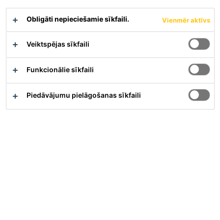
Parādīt visus dokumentus
Obligāti nepieciešamie sīkfaili.
Vienmēr aktīvs
Veiktspējas sīkfaili
Pārskats
Funkcionālie sīkfaili
Pielietojums
Piedāvājumu pielāgošanas sīkfaili
Sikagard®-700 S izmanto kā bezkrāsainu ūdeni
atgrūdošas impregnēšanas (hidrofobizējošās
impregnēšanas) līdzekli uzsūcošiem āra apstākļos
ekspluatējamiem materiāliem kā betonam, cementa
javai, betona plātnēm, šķiedrcementam, ķieģeļu mūrim
(neglazētu māla un silikātu), dabīgajam akmenim utml.
Sikagard®-700 S var arī izmantot kā hidrofobu
gruntēšanas līdzekli zem šķīdinātāju bāzes emulsijas
tipa aizsargpārklājumiem.