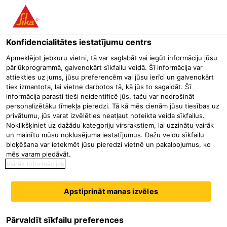
Menu
Konfidencialitātes iestatījumu centrs
Būvniecība
Betona remonts un aizsardzība
Hidrofobizētāji
Apmeklējot jebkuru vietni, tā var saglabāt vai iegūt informāciju jūsu
pārlūkprogrammā, galvenokārt sīkfailu veidā. Šī informācija var
Sikagard®-700 S
attiekties uz jums, jūsu preferencēm vai jūsu ierīci un galvenokārt
tiek izmantota, lai vietne darbotos tā, kā jūs to sagaidāt. Šī
informācija parasti tieši neidentificē jūs, taču var nodrošināt
personalizētāku tīmekļa pieredzi. Tā kā mēs cienām jūsu tiesības uz
Sikagard®-700 S ir vienkomponenta hidrofobizējošās
privātumu, jūs varat izvēlēties neatļaut noteikta veida sīkfailus.
Noklikšķiniet uz dažādu kategoriju virsrakstiem, lai uzzinātu vairāk
impregnēšanas līdzeklis uzsūcošām cementa bāzes
un mainītu mūsu noklusējuma iestatījumus. Dažu veidu sīkfailu
virsmām. Tas labi iespiežas pamatnes atvērtās porās
bloķēšana var ietekmēt jūsu pieredzi vietnē un pakalpojumus, ko
nodrošinot ilgstošu ūdeni atgrūdošu iedarbību, vienlaikus
Lasīt vairāk
mēs varam piedāvāt.
atļaujot ūdens tvaiku difūziju abos virzienos.
Vairāk informācijas
Sikagard®-700 S izpilda standarta EN 1504-2 prasības par
Samazina ūdens kapilāro uzsūkšanos.
Samazina eflorescenci.
hidrofobizējošo impregnēšanu (iesūkšanās klase I).
Apstiprināt manas izvēles
Samazina netīrumu iekļūšanu porās.
Materiāla apraksts
Drošības datu lapa
Pārvaldīt sīkfailu preferences