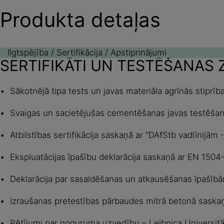
Produkta detaļas
Ilgtspējība / Sertifikācija / Apstiprinājumi
SERTIFIKĀTI UN TESTĒŠANAS 
Sākotnējā tipa tests un javas materiāla agrīnās stiprība
Svaigas un sacietējušas cementēšanas javas testēšana
Atbilstības sertifikācija saskaņā ar “DAfStb vadlīnij
Ekspluatācijas īpašību deklarācija saskaņā ar EN 150
Deklarācija par sasaldēšanas un atkausēšanas īpašī
Izraušanas pretestības pārbaudes mitrā betonā saska
Pētījumi par noguruma uzvedību – Leibnica Universitāt