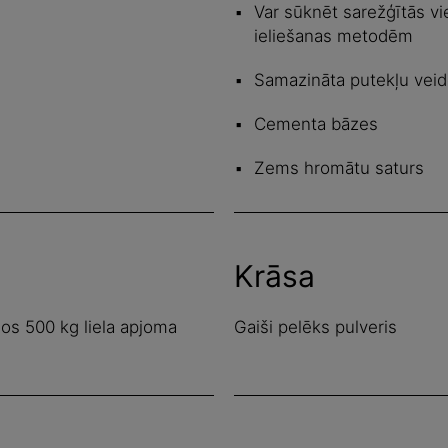
Var sūknēt sarežģītās vi
ieliešanas metodēm
Samazināta putekļu veido
Cementa bāzes
Zems hromātu saturs
Krāsa
os 500 kg liela apjoma
Gaiši pelēks pulveris