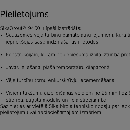
Pielietojums
SikaGrout®-9400 ir īpaši izstrādāta:
Sauszemes vēja turbīnu pamatplātņu lējumiem, kura ti
iepriekšējas sasprindzināšanas metodes
Konstrukcijām, kurām nepieciešama izcila izturība pr
Javas ieliešanai plašā temperatūru diapazonā
Vēja turbīnu torņu enkurskrūvju iecementēšanai
Visiem tukšumu aizpildīšanas veidiem no 25 mm līdz 
stiprība, augsts modulis un liela stiepjamība
Sazinieties ar vietējā Sika biroja tehnisko nodaļu par je
pielietojumu vai nepieciešamajiem izmēriem.