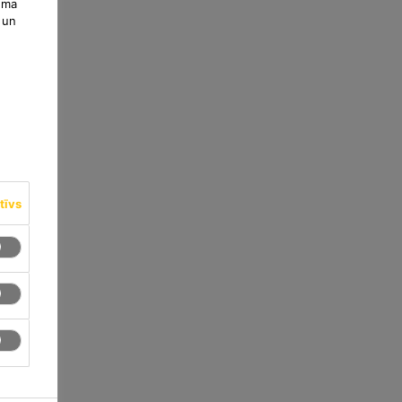
uma
 un
tīvs