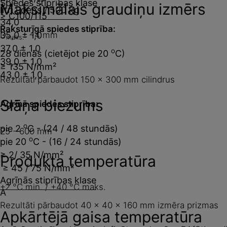
Spiedes stiprības klase
Maksimālais graudiņu izmērs
litri ūdens / 500 kg
> C100/115
34,0
Raksturīgā spiedes stiprība:
D
35,0 ± 1,0
: ~4 mm
maks.
37,0 ± 1,0
o
28 dienās (cietējot pie 20
C)
39,0 ± 1,0
≥ 135 N/mm²
43,0 ± 1,0
Rezultāti pārbaudot 150 x 300 mm cilindrus
Slāņa biezums
Agrīnā spiedes stiprība:
o
pie 2
C - (24 / 48 stundās)
25 - 600 mm
o
pie 20
C - (16 / 24 stundās)
≥ 2/ 35 N/mm²
Produkta temperatūra
≥ 45 / 75 N/mm²
Agrīnās stiprības klase
+2 °C min. / +40 °C maks.
A
Rezultāti pārbaudot 40 x 40 x 160 mm izmēra prizmas
Apkārtējā gaisa temperatūra