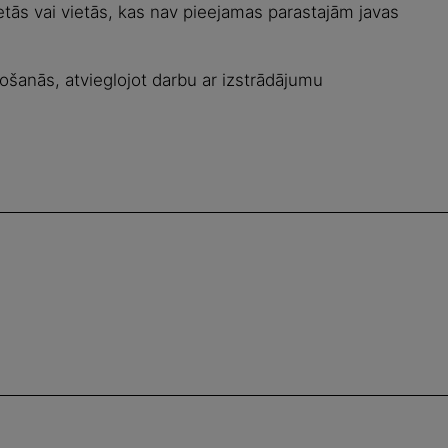
etās vai vietās, kas nav pieejamas parastajām javas
šanās, atvieglojot darbu ar izstrādājumu