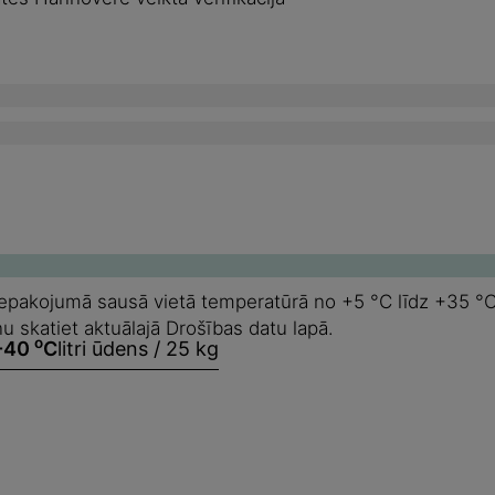
 iepakojumā sausā vietā temperatūrā no +5 °C līdz +35 °
u skatiet aktuālajā Drošības datu lapā.
o
-40
C
litri ūdens / 25 kg