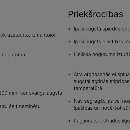
Priekšrocības
Īpaši augsta spiedes sti
ek uzstādīta, izmantojot
Īpaši augsts elastības m
Lieliska noguruma izturī
et nogurumu
Ātra atgriešanās eksplua
augstai agrīnās stiprīb
temperatūrā
600 mm, kur svarīga augsta
Nav segregācijas vai nos
bkuru šeit neminētu
īpašības un novēršot sū
Pagarināts iestrādes ilg