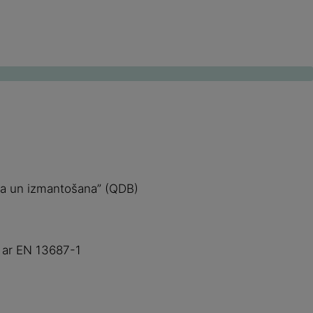
ana un izmantošana” (QDB)
ā ar EN 13687-1