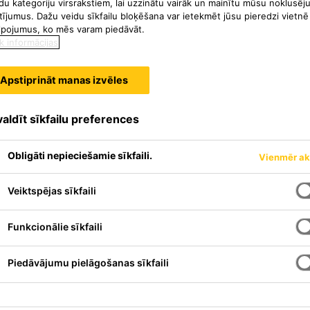
du kategoriju virsrakstiem, lai uzzinātu vairāk un mainītu mūsu noklusēj
tījumus. Dažu veidu sīkfailu bloķēšana var ietekmēt jūsu pieredzi vietnē
lpojumus, ko mēs varam piedāvāt.
k informācijas
Apstiprināt manas izvēles
aldīt sīkfailu preferences
Obligāti nepieciešamie sīkfaili.
Vienmēr ak
Veiktspējas sīkfaili
Funkcionālie sīkfaili
pensētu rukumu, kas, maisījumā
mu javu ar īpaši augstu agrīno
Piedāvājumu pielāgošanas sīkfaili
tam piemīt paaugstināta
izturība. Jaunākie labākie
tehnoloģijas rada javu ar