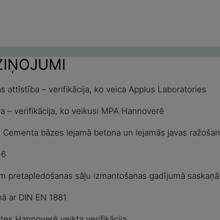
ZIŅOJUMI
s attīstība – verifikācija, ko veica Applus Laboratories
 – verifikācija, ko veikusi MPA Hannoverē
ām - Cementa bāzes lejamā betona un lejamās javas ražoš
4-6
bām pretapledošanas sāļu izmantošanas gadījumā saskaņ
ņā ar DIN EN 1881
es Hannoverē veikta verifikācija