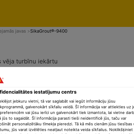
enti
Konfidencialitātes iestatījumu centrs
ejamās javas
SikaGrout®-9400
 vēja turbīnu iekārtu
idencialitātes iestatījumu centrs
lējot jebkuru vietni, tā var saglabāt vai iegūt informāciju jūsu
kprogrammā, galvenokārt sīkfailu veidā. Šī informācija var attiekties uz 
preferencēm vai jūsu ierīci un galvenokārt tiek izmantota, lai vietne dar
ā jūs to sagaidāt. Šī informācija parasti tieši neidentificē jūs, taču var
ošināt personalizētāku tīmekļa pieredzi. Tā kā mēs cienām jūsu tiesības 
tumu, jūs varat izvēlēties neatļaut noteikta veida sīkfailus. Noklikšķiniet