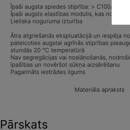
Īpaši augsta spiedes stiprība: > C100/115 s
izcilām tehniskām īpašībām, ārkārtējām reoloģi
Īpaši augsts elastības modulis, kas nodrošin
pagarinātu iestrādes laiku.
Lieliska noguruma izturība
Ātra atgriešanās ekspluatācijā un iespēja n
pateicoties augstai agrīnās stiprības piea
stundās 20 °C temperatūrā
Nav segregācijas vai noslāņošanās, nodrošin
īpašības un novēršot sūkņa aizsērēšanu
Pagarināts iestrādes ilgums
Materiāla apraksts
Pārskats