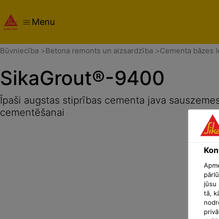
Menu
Pārskats
Produkta detaļas
Izmantošanas veids
Dokum
Būvniecība
Betona remonts un aizsardzība
Cementa bāzes l
SikaGrout®-9400
Īpaši augstas stiprības cementa java sauszemes
cementēšanai
Konf
Apmek
pārlū
jūsu 
tā, k
nodr
privā