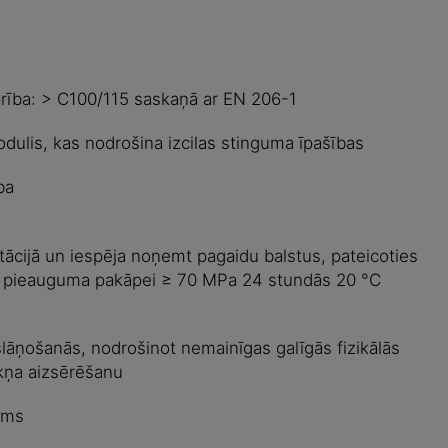
prība: > C100/115 saskaņā ar EN 206-1
odulis, kas nodrošina izcilas stinguma īpašības
ba
tācijā un iespēja noņemt pagaidu balstus, pateicoties
as pieauguma pakāpei ≥ 70 MPa 24 stundās 20 °C
lāņošanās, nodrošinot nemainīgas galīgās fizikālās
kņa aizsērēšanu
ums