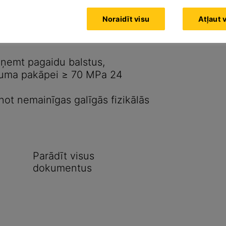
askaņā ar EN 206-1
skajām īpašībām un unikālu,
Noraidīt visu
Atļaut 
a izcilas stinguma īpašības
oņemt pagaidu balstus,
uguma pakāpei ≥ 70 MPa 24
ot nemainīgas galīgās fizikālās
Parādīt visus
dokumentus