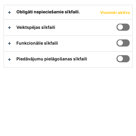
Obligāti nepieciešamie sīkfaili.
Vienmēr aktīvs
Materiāla apraksts
Parādīt visus dokumentus
Veiktspējas sīkfaili
Funkcionālie sīkfaili
Pārskats
Piedāvājumu pielāgošanas sīkfaili
Pielietojums
SikaGrout®-928 visbiežāk izmanto, lai nodrošinātu:
Slodzes pārnesi, atbalstu, spēka pārnesi starp
betona pamatiem un iekārtām, tērauda atbalsta
plātnēm, tērauda sliedēm (celtņa sliežu sliedēm) un
augstu plauktu balstiem
Augstas precizitātes palējumus zem iekārtām,