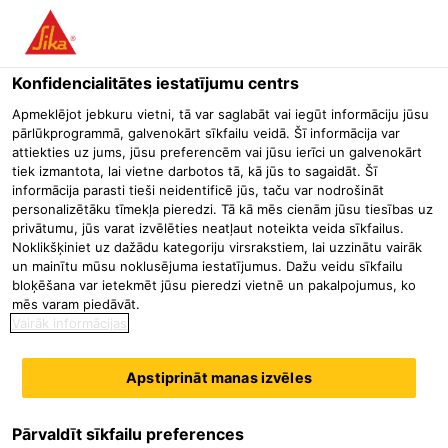
Menu
Konfidencialitātes iestatījumu centrs
Būvniecība
Betona remonts un aizsardzība
Cementa bāzes l
Apmeklējot jebkuru vietni, tā var saglabāt vai iegūt informāciju jūsu
pārlūkprogrammā, galvenokārt sīkfailu veidā. Šī informācija var
SikaGrout®-928
attiekties uz jums, jūsu preferencēm vai jūsu ierīci un galvenokārt
tiek izmantota, lai vietne darbotos tā, kā jūs to sagaidāt. Šī
Augstas stiprības un precizitātes nerūkoša java iestrādei ielejot vai
informācija parasti tieši neidentificē jūs, taču var nodrošināt
iesūknējot
personalizētāku tīmekļa pieredzi. Tā kā mēs cienām jūsu tiesības uz
privātumu, jūs varat izvēlēties neatļaut noteikta veida sīkfailus.
Noklikšķiniet uz dažādu kategoriju virsrakstiem, lai uzzinātu vairāk
SikaGrout®-928 ir vienkomponenta cementa bāzes
un mainītu mūsu noklusējuma iestatījumus. Dažu veidu sīkfailu
nerūkoša augstas stiprības augstas precizitātes java.
bloķēšana var ietekmēt jūsu pieredzi vietnē un pakalpojumus, ko
mēs varam piedāvāt.
SikaGrout®-928, samaisot ar ūdeni, veido šķidras
Vairāk informācijas
konsistences javu, ko var viegli iestrādāt manuāli vai
Lasīt vairāk
mehanizēti izpildot daudzveidīgus palējuma darbus.
Apstiprināt manas izvēles
SikaGrout®-928 nodrošina teicamas plūstamības īpašības
Nerūkoša
Vienkārši iestrādājama
bez segregācijas un ūdens atdalīšanās.
Teicamas plūstamības īpašības bez ūdens atdalīšanās un
Pārvaldīt sīkfailu preferences
noslāņošanās