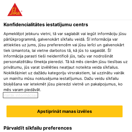
Menu
Konfidencialitātes iestatījumu centrs
Būvniecība
Betona remonts un aizsardzība
Cementa bāzes l
Apmeklējot jebkuru vietni, tā var saglabāt vai iegūt informāciju jūsu
pārlūkprogrammā, galvenokārt sīkfailu veidā. Šī informācija var
SikaGrout®-9200
attiekties uz jums, jūsu preferencēm vai jūsu ierīci un galvenokārt
tiek izmantota, lai vietne darbotos tā, kā jūs to sagaidāt. Šī
Īpaši augstas stiprības cementa java ar nanotehnoloģijas pielietojumu
informācija parasti tieši neidentificē jūs, taču var nodrošināt
VESTAS sauszemes vēja turbīnu iekārtu cementēšanai
personalizētāku tīmekļa pieredzi. Tā kā mēs cienām jūsu tiesības uz
privātumu, jūs varat izvēlēties neatļaut noteikta veida sīkfailus.
Noklikšķiniet uz dažādu kategoriju virsrakstiem, lai uzzinātu vairāk
SikaGrout®-9200 ir cementa bāzes java ar kompensētu
un mainītu mūsu noklusējuma iestatījumus. Dažu veidu sīkfailu
rukumu, kas, maisījumā ar ūdeni, veido viendabīgu,
bloķēšana var ietekmēt jūsu pieredzi vietnē un pakalpojumus, ko
mēs varam piedāvāt.
plūstošu un sūknējamu javu ar īpaši augstu agrīno un
Vairāk informācijas
galīgo stiprību un elastības moduli. Produktam piemīt
Lasīt vairāk
paaugstināta plastiskums, izturība pret nogurumu un
Apstiprināt manas izvēles
triecienizturība. Jaunākie labākie saistvielu blīvēšanas
Īpaši augsta spiedes stiprība: > C100/115 saskaņā ar EN 206-1
Īpaši augsts elastības modulis, kas nodrošina izcilas stinguma
modeļi un pielietotās nanotehnoloģijas rada javu ar izcilām
īpašības
tehniskām īpašībām, ārkārtējām reoloģiskajām īpašībām un
Pārvaldīt sīkfailu preferences
Lieliska noguruma izturība