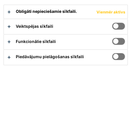
unikālu, pagarinātu iestrādes laiku.
Ātra atgriešanās ekspluatācijā un iespēja noņemt pagaidu
Obligāti nepieciešamie sīkfaili.
Vienmēr aktīvs
balstus, pateicoties augstai agrīnās stiprības pieauguma pakāpei
≥ 75 MPa 24 stundās 20 °C temperatūrā
Veiktspējas sīkfaili
Nav segregācijas vai noslāņošanās, nodrošinot nemainīgas
galīgās fizikālās īpašības un novēršot sūkņa aizsērēšanu
Funkcionālie sīkfaili
Pagarināts iestrādes ilgums ≥ 2 stundas
Materiāla apraksts
Parādīt visus dokumentus
Piedāvājumu pielāgošanas sīkfaili
Pārskats
Pielietojums
SikaGrout®-9200 ir īpaši izstrādāta:
Sauszemes vēja turbīnu pamatplātņu lējumiem,
kura tiek uzstādīta, izmantojot iepriekšējas