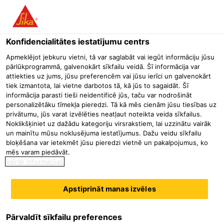
Menu
Konfidencialitātes iestatījumu centrs
Būvniecība
Betona remonts un aizsardzība
Cementa bāzes l
Apmeklējot jebkuru vietni, tā var saglabāt vai iegūt informāciju jūsu
pārlūkprogrammā, galvenokārt sīkfailu veidā. Šī informācija var
SikaGrout®-312
attiekties uz jums, jūsu preferencēm vai jūsu ierīci un galvenokārt
tiek izmantota, lai vietne darbotos tā, kā jūs to sagaidāt. Šī
Daudzfunkcionāla augstas veiktspējas inženiertehniskā lejamas
informācija parasti tieši neidentificē jūs, taču var nodrošināt
konsistences java
personalizētāku tīmekļa pieredzi. Tā kā mēs cienām jūsu tiesības uz
privātumu, jūs varat izvēlēties neatļaut noteikta veida sīkfailus.
Noklikšķiniet uz dažādu kategoriju virsrakstiem, lai uzzinātu vairāk
un mainītu mūsu noklusējuma iestatījumus. Dažu veidu sīkfailu
bloķēšana var ietekmēt jūsu pieredzi vietnē un pakalpojumus, ko
mēs varam piedāvāt.
Vairāk informācijas
Apstiprināt manas izvēles
Pārvaldīt sīkfailu preferences