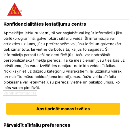
Menu
Konfidencialitātes iestatījumu centrs
Būvniecība
Betona remonts un aizsardzība
Cementa bāzes l
Apmeklējot jebkuru vietni, tā var saglabāt vai iegūt informāciju jūsu
pārlūkprogrammā, galvenokārt sīkfailu veidā. Šī informācija var
SikaEmaco® T 1400 FR
attiekties uz jums, jūsu preferencēm vai jūsu ierīci un galvenokārt
tiek izmantota, lai vietne darbotos tā, kā jūs to sagaidāt. Šī
Ātri žūstoša un sacietējoša, īpaši augstas stiprības, ar metāla
informācija parasti tieši neidentificē jūs, taču var nodrošināt
šķiedrām pastiprināta, rukuma kompensēta plūstoša satiksmei
personalizētāku tīmekļa pieredzi. Tā kā mēs cienām jūsu tiesības uz
piemērota remontjava
privātumu, jūs varat izvēlēties neatļaut noteikta veida sīkfailus.
Noklikšķiniet uz dažādu kategoriju virsrakstiem, lai uzzinātu vairāk
un mainītu mūsu noklusējuma iestatījumus. Dažu veidu sīkfailu
SikaEmaco® T 1400 FR ir vienkomponenta, ātri žūstoša un
bloķēšana var ietekmēt jūsu pieredzi vietnē un pakalpojumus, ko
sacietējoša lejama remontjava un pamatņu veidošanas java
mēs varam piedāvāt.
ar metāla šķiedru pastiprinājumu, kas atbilst R4 klases
Vairāk informācijas
prasībām saskaņā ar EN 1504 3. daļu. SikaEmaco® T 1400
Lasīt vairāk
FR ir lietošanai gatavs materiāls, kas satur sulfātizturīgu
Apstiprināt manas izvēles
portlandcementu (HSR LA), hidrauliskās saistvielas, labi
Īpaši ātrs stiprības pieaugums - SikaEmaco® T 1400 FR var
pakļaut visu veidu satiksmei jau pēc 2 stundām (+20 °C
šķirotas smiltis, cinkotas tērauda šķiedras, īpaši atlasītas
Pārvaldīt sīkfailu preferences
temperatūrā)
polimēru šķiedras (PAN - poliakrilnitrils) un īpašas