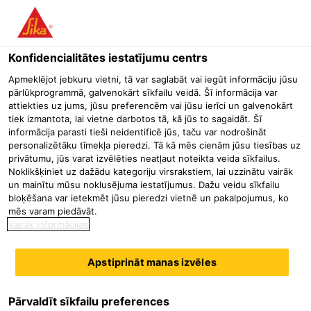
Konfidencialitātes iestatījumu centrs
Apmeklējot jebkuru vietni, tā var saglabāt vai iegūt informāciju jūsu
RETAIL MANAGER -
pārlūkprogrammā, galvenokārt sīkfailu veidā. Šī informācija var
attiekties uz jums, jūsu preferencēm vai jūsu ierīci un galvenokārt
tiek izmantota, lai vietne darbotos tā, kā jūs to sagaidāt. Šī
GDO E DIY
informācija parasti tieši neidentificē jūs, taču var nodrošināt
personalizētāku tīmekļa pieredzi. Tā kā mēs cienām jūsu tiesības uz
privātumu, jūs varat izvēlēties neatļaut noteikta veida sīkfailus.
Noklikšķiniet uz dažādu kategoriju virsrakstiem, lai uzzinātu vairāk
un mainītu mūsu noklusējuma iestatījumus. Dažu veidu sīkfailu
bloķēšana var ietekmēt jūsu pieredzi vietnē un pakalpojumus, ko
mēs varam piedāvāt.
Vairāk informācijas
Apstiprināt manas izvēles
Pārvaldīt sīkfailu preferences