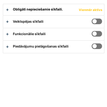
Obligāti nepieciešamie sīkfaili.
Vienmēr aktīvs
Veiktspējas sīkfaili
Funkcionālie sīkfaili
Full-time | Hibrīds
Piedāvājumu pielāgošanas sīkfaili
Manufacturing
Castel d'Azzano, Veneto, Italy
Piesakieties Tagad
Karjera
Darba vakances
Retail Manager - GDO e DIY