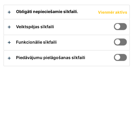
Obligāti nepieciešamie sīkfaili.
Vienmēr aktīvs
Veiktspējas sīkfaili
Funkcionālie sīkfaili
Full-time
Piedāvājumu pielāgošanas sīkfaili
Sales
Karachi, Sindh, Pakistan
Piesakieties Tagad
Karjera
Darba vakances
Specification Lead