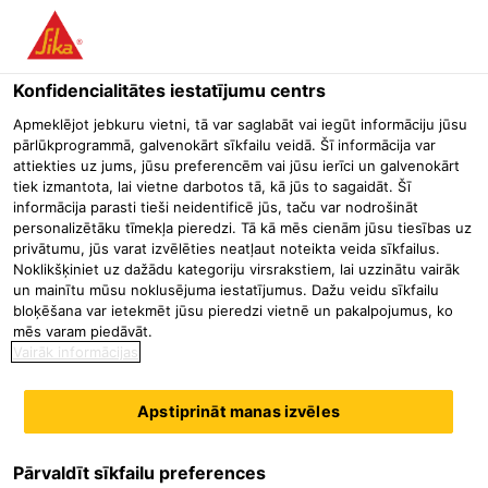
Konfidencialitātes iestatījumu centrs
Apmeklējot jebkuru vietni, tā var saglabāt vai iegūt informāciju jūsu
SPECIFICATION
pārlūkprogrammā, galvenokārt sīkfailu veidā. Šī informācija var
attiekties uz jums, jūsu preferencēm vai jūsu ierīci un galvenokārt
tiek izmantota, lai vietne darbotos tā, kā jūs to sagaidāt. Šī
LEAD
informācija parasti tieši neidentificē jūs, taču var nodrošināt
personalizētāku tīmekļa pieredzi. Tā kā mēs cienām jūsu tiesības uz
privātumu, jūs varat izvēlēties neatļaut noteikta veida sīkfailus.
Noklikšķiniet uz dažādu kategoriju virsrakstiem, lai uzzinātu vairāk
un mainītu mūsu noklusējuma iestatījumus. Dažu veidu sīkfailu
bloķēšana var ietekmēt jūsu pieredzi vietnē un pakalpojumus, ko
mēs varam piedāvāt.
Vairāk informācijas
Apstiprināt manas izvēles
Pārvaldīt sīkfailu preferences