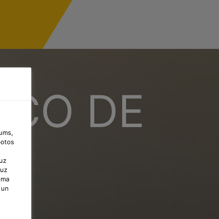
ICO DE
jums,
botos
uz
 uz
uma
 un