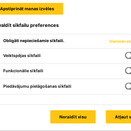
Apstiprināt manas izvēles
aldīt sīkfailu preferences
 Dominican Republic
Obligāti nepieciešamie sīkfaili.
Vienmēr ak
Veiktspējas sīkfaili
Funkcionālie sīkfaili
Piedāvājumu pielāgošanas sīkfaili
Noraidīt visu
Atļaut 