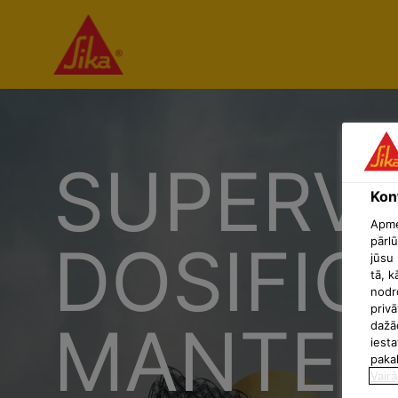
SUPERVI
Konf
Apmek
DOSIFIC
pārlū
jūsu 
tā, k
nodr
privā
MANTEN
dažā
iesta
paka
Vairā