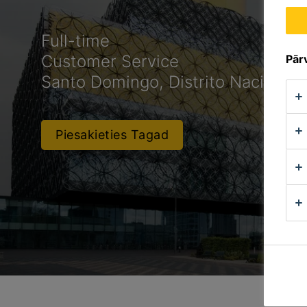
Full-time
Customer Service
Pārv
Santo Domingo, Distrito Nacional,
Piesakieties Tagad