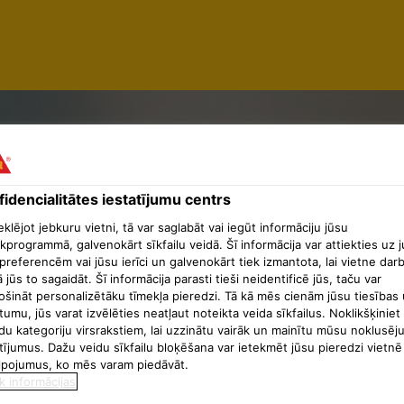
SOR TÉCN
idencialitātes iestatījumu centrs
lējot jebkuru vietni, tā var saglabāt vai iegūt informāciju jūsu
ADORES Y
kprogrammā, galvenokārt sīkfailu veidā. Šī informācija var attiekties uz 
preferencēm vai jūsu ierīci un galvenokārt tiek izmantota, lai vietne dar
ā jūs to sagaidāt. Šī informācija parasti tieši neidentificē jūs, taču var
ošināt personalizētāku tīmekļa pieredzi. Tā kā mēs cienām jūsu tiesības 
tumu, jūs varat izvēlēties neatļaut noteikta veida sīkfailus. Noklikšķiniet
IMIENTO
du kategoriju virsrakstiem, lai uzzinātu vairāk un mainītu mūsu noklusēj
tījumus. Dažu veidu sīkfailu bloķēšana var ietekmēt jūsu pieredzi vietnē
lpojumus, ko mēs varam piedāvāt.
k informācijas