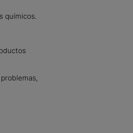
s químicos.
roductos
e problemas,