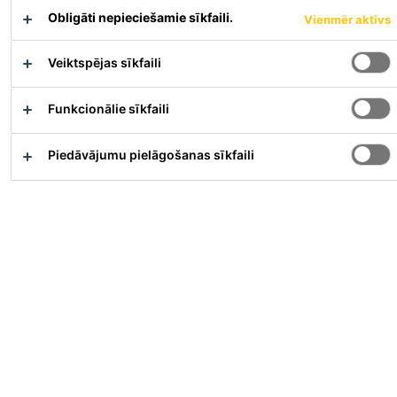
Obligāti nepieciešamie sīkfaili.
Vienmēr aktīvs
Veiktspējas sīkfaili
Funkcionālie sīkfaili
Piedāvājumu pielāgošanas sīkfaili
Full-time
Sales
Le Bourget, Île-de-France, France
Piesakieties Tagad
Karjera
Darba vakances
Responsable Grands Comptes Trans