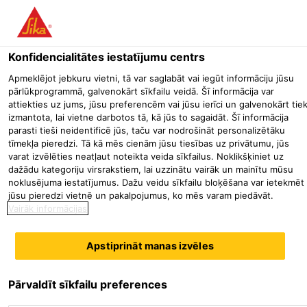
Konfidencialitātes iestatījumu centrs
Apmeklējot jebkuru vietni, tā var saglabāt vai iegūt informāciju jūsu
RESPONSABLE
pārlūkprogrammā, galvenokārt sīkfailu veidā. Šī informācija var
attiekties uz jums, jūsu preferencēm vai jūsu ierīci un galvenokārt tie
izmantota, lai vietne darbotos tā, kā jūs to sagaidāt. Šī informācija
GRANDS
parasti tieši neidentificē jūs, taču var nodrošināt personalizētāku
tīmekļa pieredzi. Tā kā mēs cienām jūsu tiesības uz privātumu, jūs
COMPTES
varat izvēlēties neatļaut noteikta veida sīkfailus. Noklikšķiniet uz
dažādu kategoriju virsrakstiem, lai uzzinātu vairāk un mainītu mūsu
TRANSPORT H/F
noklusējuma iestatījumus. Dažu veidu sīkfailu bloķēšana var ietekmēt
jūsu pieredzi vietnē un pakalpojumus, ko mēs varam piedāvāt.
Vairāk informācijas
Apstiprināt manas izvēles
Pārvaldīt sīkfailu preferences