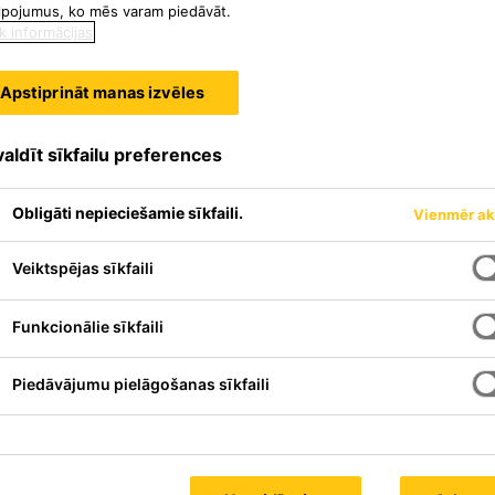
lpojumus, ko mēs varam piedāvāt.
k informācijas
Apstiprināt manas izvēles
aldīt sīkfailu preferences
Obligāti nepieciešamie sīkfaili.
Vienmēr ak
Veiktspējas sīkfaili
Funkcionālie sīkfaili
Piedāvājumu pielāgošanas sīkfaili