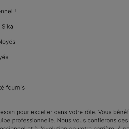
nnel !
 Sika
ployés
yés
é fournis
soin pour exceller dans votre rôle. Vous bénéf
uipe professionnelle. Nous vous confierons des 
ionnel et à l'évolution de votre carrière. À pa