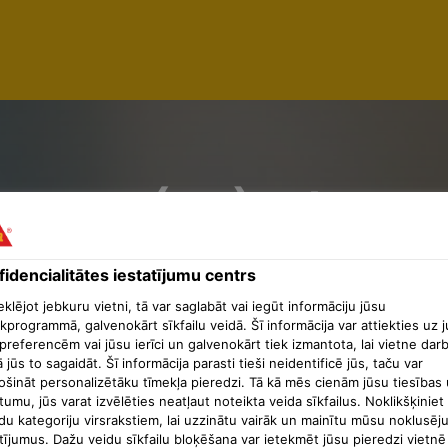
UR(S) /
ICES(S) (
idencialitātes iestatījumu centrs
lējot jebkuru vietni, tā var saglabāt vai iegūt informāciju jūsu
kprogrammā, galvenokārt sīkfailu veidā. Šī informācija var attiekties uz 
preferencēm vai jūsu ierīci un galvenokārt tiek izmantota, lai vietne dar
ā jūs to sagaidāt. Šī informācija parasti tieši neidentificē jūs, taču var
ošināt personalizētāku tīmekļa pieredzi. Tā kā mēs cienām jūsu tiesības 
tumu, jūs varat izvēlēties neatļaut noteikta veida sīkfailus. Noklikšķiniet
du kategoriju virsrakstiem, lai uzzinātu vairāk un mainītu mūsu noklusēj
tījumus. Dažu veidu sīkfailu bloķēšana var ietekmēt jūsu pieredzi vietnē