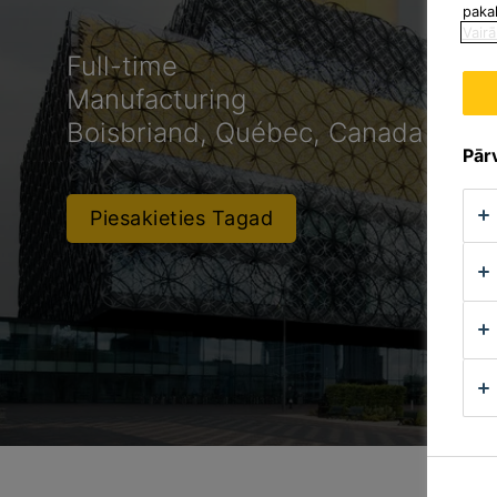
paka
Vairā
Full-time
Manufacturing
Boisbriand, Québec, Canada
Pārv
Piesakieties Tagad