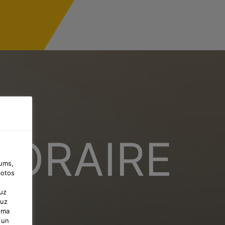
HORAIRE
jums,
botos
uz
 uz
uma
 un