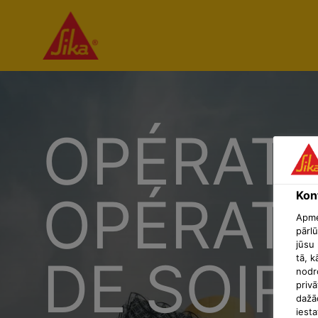
OPÉRATE
OPÉRATR
Konf
Apmek
pārlū
jūsu 
DE SOIR)
tā, k
nodr
privā
dažā
iesta