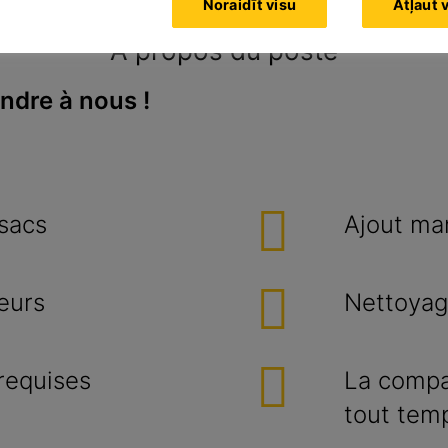
Noraidīt visu
Atļaut 
e de soir)
À propos du poste
indre à nous !
 sacs
Ajout man
eurs
Nettoyag
 requises
La compag
tout temp