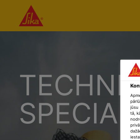
TECHNIC
Konf
Apmek
SPECIALI
pārlū
jūsu 
tā, k
nodr
privā
dažā
iesta