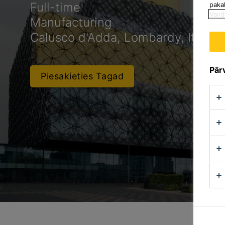
Full-time
paka
Vairā
Manufacturing
Calusco d'Adda, Lombardy, Italy
Pārv
Piesakieties Tagad