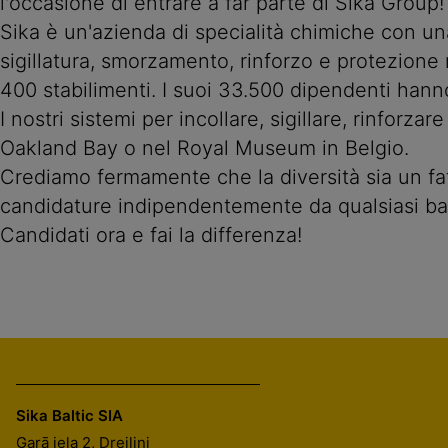
l'occasione di entrare a far parte di Sika Group!
Sika è un'azienda di specialità chimiche con una
sigillatura, smorzamento, rinforzo e protezione n
400 stabilimenti. I suoi 33.500 dipendenti hanno
I nostri sistemi per incollare, sigillare, rinfor
Oakland Bay o nel Royal Museum in Belgio.
Crediamo fermamente che la diversità sia un fat
candidature indipendentemente da qualsiasi b
Candidati ora e fai la differenza!
Sika Baltic SIA
Garā iela 2, Dreiliņi