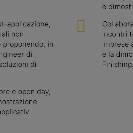
e dimostr
st-applicazione,
Collabora
uali non
incontri 
 e proponendo, in
imprese a
ngineer di
e la dimo
soluzioni di
Finishing
tore e open day,
imostrazione
pplicativi.