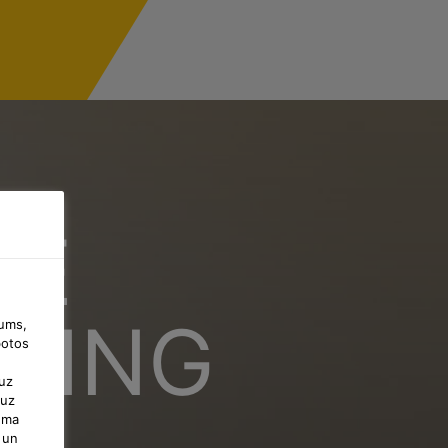
CE
SHING
jums,
botos
uz
 uz
uma
 un