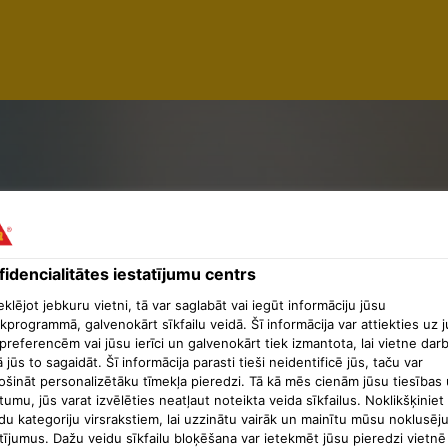
AL SERVI
idencialitātes iestatījumu centrs
lējot jebkuru vietni, tā var saglabāt vai iegūt informāciju jūsu
ST - FINI
kprogrammā, galvenokārt sīkfailu veidā. Šī informācija var attiekties uz 
preferencēm vai jūsu ierīci un galvenokārt tiek izmantota, lai vietne dar
ā jūs to sagaidāt. Šī informācija parasti tieši neidentificē jūs, taču var
ošināt personalizētāku tīmekļa pieredzi. Tā kā mēs cienām jūsu tiesības 
tumu, jūs varat izvēlēties neatļaut noteikta veida sīkfailus. Noklikšķiniet
du kategoriju virsrakstiem, lai uzzinātu vairāk un mainītu mūsu noklusēj
tījumus. Dažu veidu sīkfailu bloķēšana var ietekmēt jūsu pieredzi vietnē