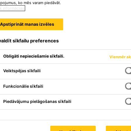
lpojumus, ko mēs varam piedāvāt.
k informācijas
Apstiprināt manas izvēles
aldīt sīkfailu preferences
Obligāti nepieciešamie sīkfaili.
Vienmēr ak
Veiktspējas sīkfaili
Funkcionālie sīkfaili
Piedāvājumu pielāgošanas sīkfaili