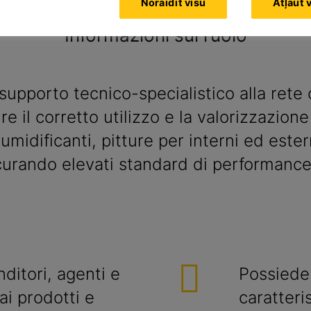
Noraidīt visu
Atļaut 
hing
Informazioni sul ruolo
 supporto tecnico-specialistico alla rete
re il corretto utilizzo e la valorizzazion
eumidificanti, pitture per interni ed este
sicurando elevati standard di performanc
ditori, agenti e
Possiede
ai prodotti e
caratteri