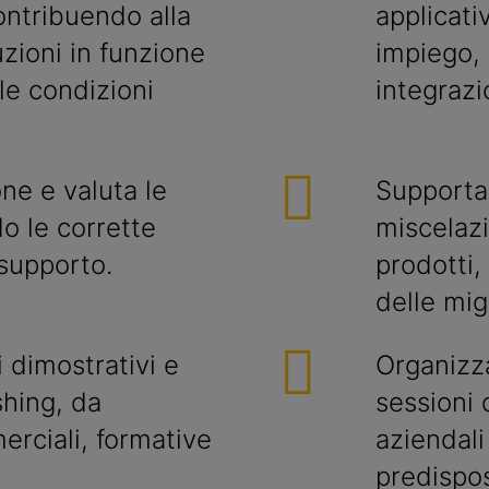
ontribuendo alla
applicativ
uzioni in funzione
impiego, 
le condizioni
integrazi
one e valuta le
Supporta 
o le corrette
miscelazi
 supporto.
prodotti,
delle mig
 dimostrativi e
Organizz
shing, da
sessioni 
erciali, formative
aziendali
predispos