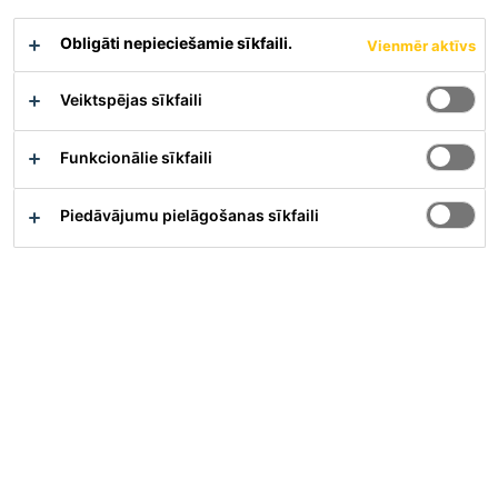
Obligāti nepieciešamie sīkfaili.
Vienmēr aktīvs
Veiktspējas sīkfaili
Funkcionālie sīkfaili
Full-time
Piedāvājumu pielāgošanas sīkfaili
Other
Zürich, Zurich, Switzerland
Piesakieties Tagad
Karjera
Darba vakances
Senior Technical Consultant SAP D