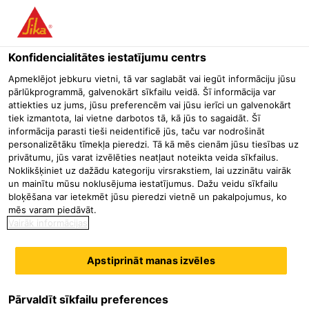
Konfidencialitātes iestatījumu centrs
Apmeklējot jebkuru vietni, tā var saglabāt vai iegūt informāciju jūsu
SENIOR
pārlūkprogrammā, galvenokārt sīkfailu veidā. Šī informācija var
attiekties uz jums, jūsu preferencēm vai jūsu ierīci un galvenokārt
tiek izmantota, lai vietne darbotos tā, kā jūs to sagaidāt. Šī
TECHNICAL
informācija parasti tieši neidentificē jūs, taču var nodrošināt
personalizētāku tīmekļa pieredzi. Tā kā mēs cienām jūsu tiesības uz
CONSULTANT SAP
privātumu, jūs varat izvēlēties neatļaut noteikta veida sīkfailus.
Noklikšķiniet uz dažādu kategoriju virsrakstiem, lai uzzinātu vairāk
DEVELOPMENT
un mainītu mūsu noklusējuma iestatījumus. Dažu veidu sīkfailu
bloķēšana var ietekmēt jūsu pieredzi vietnē un pakalpojumus, ko
mēs varam piedāvāt.
(TRANSPORTATIO
Vairāk informācijas
N MANAGEMENT)
Apstiprināt manas izvēles
Pārvaldīt sīkfailu preferences