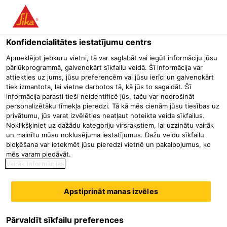
Konfidencialitātes iestatījumu centrs
Apmeklējot jebkuru vietni, tā var saglabāt vai iegūt informāciju jūsu
SALES &
pārlūkprogrammā, galvenokārt sīkfailu veidā. Šī informācija var
attiekties uz jums, jūsu preferencēm vai jūsu ierīci un galvenokārt
tiek izmantota, lai vietne darbotos tā, kā jūs to sagaidāt. Šī
TECHNICAL
informācija parasti tieši neidentificē jūs, taču var nodrošināt
personalizētāku tīmekļa pieredzi. Tā kā mēs cienām jūsu tiesības uz
EXECUTIVE
privātumu, jūs varat izvēlēties neatļaut noteikta veida sīkfailus.
Noklikšķiniet uz dažādu kategoriju virsrakstiem, lai uzzinātu vairāk
(ADMIXTURE
un mainītu mūsu noklusējuma iestatījumus. Dažu veidu sīkfailu
bloķēšana var ietekmēt jūsu pieredzi vietnē un pakalpojumus, ko
mēs varam piedāvāt.
CONCRETE)
Vairāk informācijas
Apstiprināt manas izvēles
Pārvaldīt sīkfailu preferences