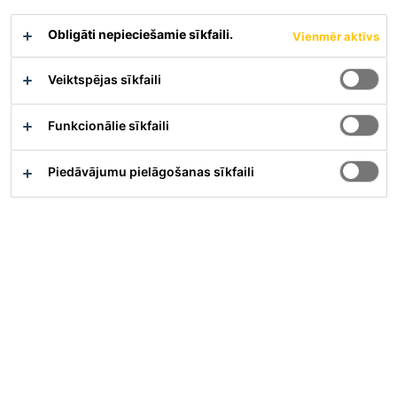
Obligāti nepieciešamie sīkfaili.
Vienmēr aktīvs
Veiktspējas sīkfaili
Funkcionālie sīkfaili
Full-time
Sales
Piedāvājumu pielāgošanas sīkfaili
Yangon, Yangon Region, Myanmar
(Burma)
Piesakieties Tagad
Karjera
Darba vakances
Sales & Technical Executive (Admix