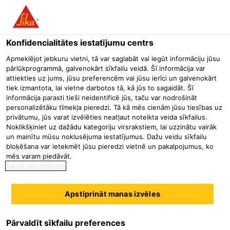
Konfidencialitātes iestatījumu centrs
Apmeklējot jebkuru vietni, tā var saglabāt vai iegūt informāciju jūsu
AREA SALES
pārlūkprogrammā, galvenokārt sīkfailu veidā. Šī informācija var
attiekties uz jums, jūsu preferencēm vai jūsu ierīci un galvenokārt
tiek izmantota, lai vietne darbotos tā, kā jūs to sagaidāt. Šī
ENGINEER - WEST
informācija parasti tieši neidentificē jūs, taču var nodrošināt
personalizētāku tīmekļa pieredzi. Tā kā mēs cienām jūsu tiesības uz
EGYPT
privātumu, jūs varat izvēlēties neatļaut noteikta veida sīkfailus.
Noklikšķiniet uz dažādu kategoriju virsrakstiem, lai uzzinātu vairāk
un mainītu mūsu noklusējuma iestatījumus. Dažu veidu sīkfailu
bloķēšana var ietekmēt jūsu pieredzi vietnē un pakalpojumus, ko
mēs varam piedāvāt.
Vairāk informācijas
Apstiprināt manas izvēles
Pārvaldīt sīkfailu preferences