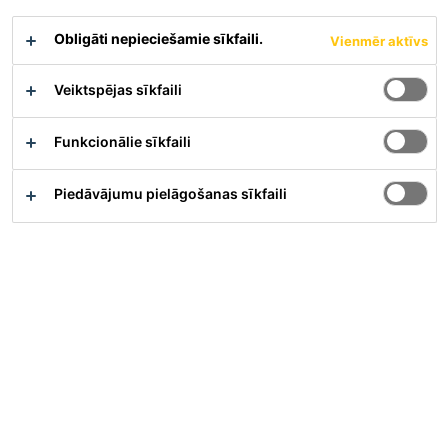
Obligāti nepieciešamie sīkfaili.
Vienmēr aktīvs
Veiktspējas sīkfaili
Funkcionālie sīkfaili
Full-time
Piedāvājumu pielāgošanas sīkfaili
Sales
Giza, Giza Governorate, Egypt
Piesakieties Tagad
Karjera
Darba vakances
Area Sales Engineer - West Egypt